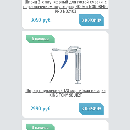
Шприц 2-х плунжерный для густой смазки, с
переключением плунжеров, 400мл NORDBERG
PRO NO2403
3050 руб.
В наличии
Шприц плунжерный 120 мл, гибкая насадка
KING TONY 9BU112T
2990 руб.
В наличии