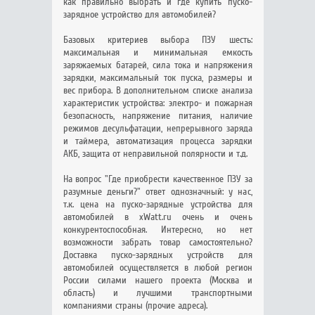
как правильно выбрать и где купить пуско-
зарядное устройство для автомобилей?
Базовых критериев выбора ПЗУ шесть:
максимальная и минимальная емкость
заряжаемых батарей, сила тока и напряжения
зарядки, максимальный ток пуска, размеры и
вес прибора. В дополнительном списке анализа
характеристик устройства: электро- и пожарная
безопасность, напряжение питания, наличие
режимов десульфатации, непрерывного заряда
и таймера, автоматизация процесса зарядки
АКБ, защита от неправильной полярности и т.д.
На вопрос "Где приобрести качественное ПЗУ за
разумные деньги?" ответ однозначный: у нас,
т.к. цена на пуско-зарядные устройства для
автомобилей в xWatt.ru очень и очень
конкурентоспособная. Интересно, но нет
возможности забрать товар самостоятельно?
Доставка пуско-зарядных устройств для
автомобилей осуществляется в любой регион
России силами нашего проекта (Москва и
область) и лучшими транспортными
компаниями страны (прочие адреса).