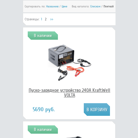
Сортировать по:
Названию
/
Цене
Вид каталога:
Списком
/
Плиткой
Страницы:
1
2
>>
В наличии
Пуско-зарядное устройство 240А KraftWell
VOLTA
5690 руб.
В наличии