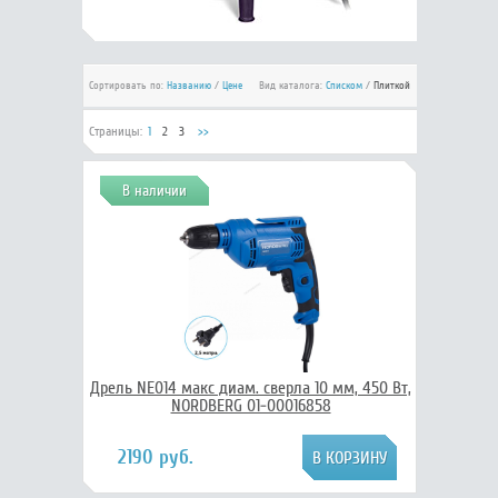
Сортировать по:
Названию
/
Цене
Вид каталога:
Списком
/
Плиткой
Страницы:
1
2
3
>>
В наличии
Дрель NE014 макс диам. сверла 10 мм, 450 Вт,
NORDBERG 01-00016858
2190 руб.