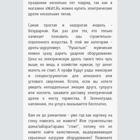
праздники несколько лет подряд, так как в
магазине xWatt.Ru можно купить электрические
дрели нескольких типов.
Самая простая и недорогая модель -
безударная. Как раз для тех, кто только
начинает познавать азы строительно-
отделочного искусства. В этой же категории -
дрель-шуруповерт. "Рукастым" мужчинам
можно сразу дарить ударное оборудование.
Цена на электрическую дрель такого типа чуть
выше, но вещь в хозяйстве нужная, тут денег
жалеть не стоит. А профи будут рады миксерам
и специнструментам для алмазного или
углового сверления. Кстати, если вы хотите
увидеть неподдельные эмоции друга, супруга
или коллеги, закажите доставку электрической
дрели к месту торжества. В Зеленограде,
напомним, эта услуга оказывается бесплатно.
Вам не до романтики - уже год как картину на
стену повесить не можете? Или строительство
дома/забора/гаража "стоит", потому что не
можете найти качественное, выдерживающее
серьезные нагрузки оборудование? Позвоните