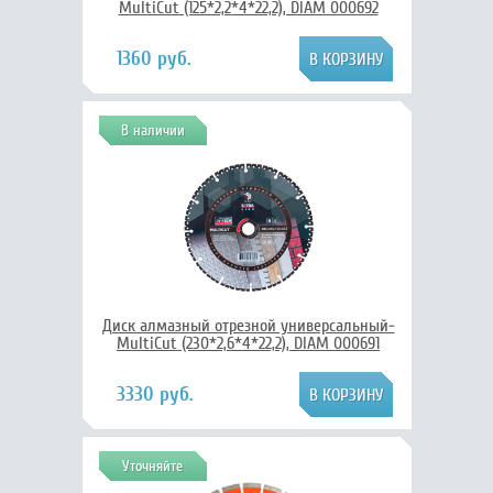
MultiCut (125*2,2*4*22,2), DIAM 000692
1360 руб.
В наличии
Диск алмазный отрезной универсальный-
MultiCut (230*2,6*4*22,2), DIAM 000691
3330 руб.
Уточняйте