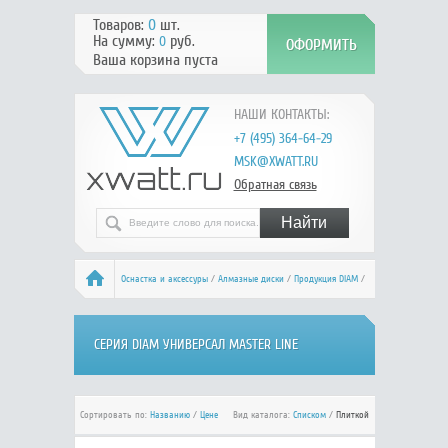
Товаров:
0
шт.
На сумму:
руб.
0
Ваша корзина пуста
НАШИ КОНТАКТЫ:
+7 (495) 364-64-29
MSK@XWATT.RU
Обратная связь
Оснастка и аксессуры
/
Алмазные диски
/
Продукция DIAM
/
Серия Универсал Master Line
СЕРИЯ DIAM УНИВЕРСАЛ MASTER LINE
Сортировать по:
Названию
/
Цене
Вид каталога:
Списком
/
Плиткой