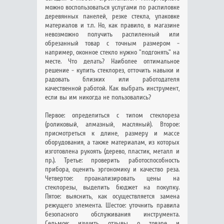
можно воспользоваться услугами по распиловке
деревянных панелей, резке стекла, упаковке
материалов и т.п. Но, как правило, в магазине
невозможно получить распиленный или
обрезанный товар с точным размером -
например, оконное стекло нужно "подгонять" на
месте. Что делать? Наиболее оптимальное
решение - купить стеклорез, отточить навыки и
радовать близких или работодателя
качественной работой. Как выбрать инструмент,
если вы им никогда не пользовались?
Первое: определиться с типом стеклореза
(роликовый, алмазный, масляный). Второе:
присмотреться к длине, размеру и массе
оборудования, а также материалам, из которых
изготовлена рукоять (дерево, пластик, металл и
пр.). Третье: проверить работоспособность
прибора, оценить эргономику и качество реза.
Четвертое: проанализировать цены на
стеклорезы, выделить бюджет на покупку.
Пятое: выяснить, как осуществляется замена
режущего элемента. Шестое: уточнить правила
безопасного обслуживания инструмента.
Седьмое: изучить отзывы о товаре и