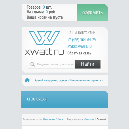
Товаров:
0
шт.
На сумму:
руб.
0
Ваша корзина пуста
НАШИ КОНТАКТЫ:
+7 (495) 364-64-29
MSK@XWATT.RU
Обратная связь
Ручной инcтрумент, одежда
/
Специальные инструменты
/
Стеклорезы
СТЕКЛОРЕЗЫ
Сортировать по:
Названию
/
Цене
Вид каталога:
Списком
/
Плиткой