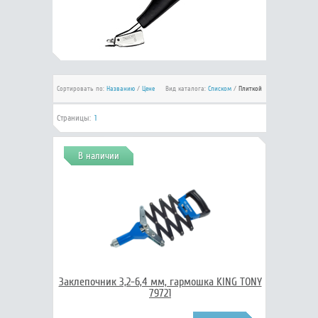
Сортировать по:
Названию
/
Цене
Вид каталога:
Списком
/
Плиткой
Страницы:
1
В наличии
Заклепочник 3,2-6,4 мм, гармошка KING TONY
79721