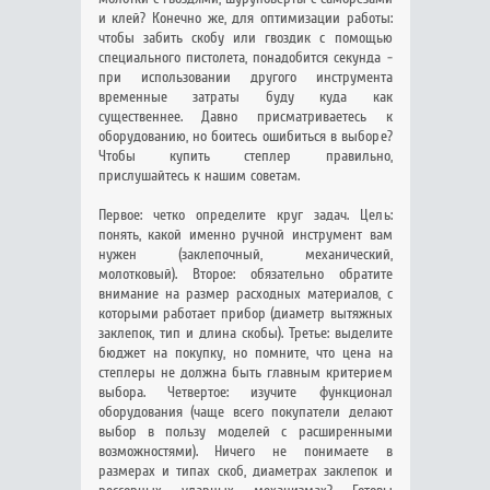
и клей? Конечно же, для оптимизации работы:
чтобы забить скобу или гвоздик с помощью
специального пистолета, понадобится секунда -
при использовании другого инструмента
временные затраты буду куда как
существеннее. Давно присматриваетесь к
оборудованию, но боитесь ошибиться в выборе?
Чтобы купить степлер правильно,
прислушайтесь к нашим советам.
Первое: четко определите круг задач. Цель:
понять, какой именно ручной инструмент вам
нужен (заклепочный, механический,
молотковый). Второе: обязательно обратите
внимание на размер расходных материалов, с
которыми работает прибор (диаметр вытяжных
заклепок, тип и длина скобы). Третье: выделите
бюджет на покупку, но помните, что цена на
степлеры не должна быть главным критерием
выбора. Четвертое: изучите функционал
оборудования (чаще всего покупатели делают
выбор в пользу моделей с расширенными
возможностями). Ничего не понимаете в
размерах и типах скоб, диаметрах заклепок и