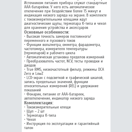
Источником питания прибора служат стандартные
AAA-батарейки. У него есть автоматическое
отключение при бездействии более 15 минут и
индикация низкого заряда на экране. В комплекте
с токоизмерительными клещами идут
диагностические щупы, термопара К-типа и чехол
для хранения устройства и аксессуаров
Основные особенности:
• Высокая точность замеров постоянного/
переменного и пускового токов
• Функции вольтметра, омметра, фарадометра,
частотомера, измерителя температуры
(термопарой) и рабочего цикла
• Автоматическая установка пределов измерений
• Преобразователь частот, NCV, тесты проводки и
диодов
• True RMS, низкочастотный фильтр, режимы DCA
Zero и LowZ
• LCD-экран с подсветкой и графической шкалой,
запись предельных значений, функции
относительных измерений (REL) и удержание
показаний
• Фонарик, питание от AAA-батареек,
автоотключение, индикатор низкого заряда
Комплектация:
• Токоизмерительные клещи
• Щуп – 2 шт
• Термопара К-типа
• Чехол
• Инструкция по эксплуатации и гарантийный
талон