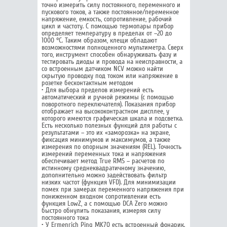
точно измерить силу постоянного, переменного и
пускового токов, а также постоянное/переменное
напряжение, емкость, сопротивление, рабочий
цикл и частоту. С помощью термопары прибор
определяет температуру в пределах от –20 до
1000 °C. Таким образом, клещи обладают
возможностями полноценного мультиметра. Сверх
того, инструмент способен обнаруживать фазу и
тестировать диоды и провода на неисправности, а
со встроенным датчиком NCV можно найти
скрытую проводку под током или напряжение в
розетке бесконтактным методом
• Для выбора пределов измерений есть
автоматический и ручной режимы (с помощью
поворотного переключателя). Показания прибор
отображает на высококонтрастном дисплее, у
которого имеются графическая шкала и подсветка.
Есть несколько полезных функций для работы с
результатами – это их «заморозка» на экране,
фиксация минимумов и максимумов, а также
измерения по опорным значениям (REL). Точность
измерений переменных тока и напряжения
обеспечивает метод True RMS – расчетов по
истинному среднеквадратичному значению,
дополнительно можно задействовать фильтр
низких частот (функция VFD). Для минимизации
помех при замерах переменного напряжения при
пониженном входном сопротивлении есть
функция LowZ, а с помощью DCA Zero можно
быстро обнулить показания, измеряя силу
постоянного тока
• У Ermenrich Ping MK70 есть встроенный фонарик.