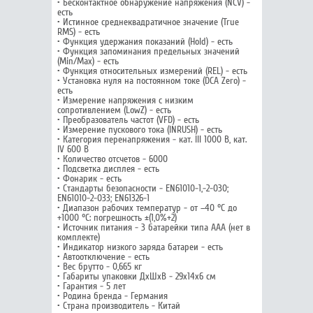
• Бесконтактное обнаружение напряжения (NCV) -
есть
• Истинное среднеквадратичное значение (True
RMS) - есть
• Функция удержания показаний (Hold) - есть
• Функция запоминания предельных значений
(Min/Max) - есть
• Функция относительных измерений (REL) - есть
• Установка нуля на постоянном токе (DCA Zero) -
есть
• Измерение напряжения с низким
сопротивлением (LowZ) - есть
• Преобразователь частот (VFD) - есть
• Измерение пускового тока (INRUSH) - есть
• Категория перенапряжения - кат. III 1000 В, кат.
IV 600 В
• Количество отсчетов - 6000
• Подсветка дисплея - есть
• Фонарик - есть
• Стандарты безопасности - EN61010-1,-2-030;
EN61010-2-033; EN61326-1
• Диапазон рабочих температур - от –40 °С до
+1000 °C: погрешность ±(1,0%+2)
• Источник питания - 3 батарейки типа AAA (нет в
комплекте)
• Индикатор низкого заряда батареи - есть
• Автоотключение - есть
• Вес брутто - 0,665 кг
• Габариты упаковки ДхШхВ - 29x14x6 см
• Гарантия - 5 лет
• Родина бренда - Германия
• Страна производитель - Китай