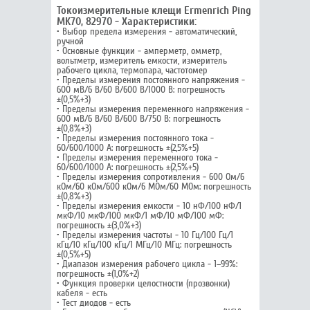
Токоизмерительные клещи Ermenrich Ping
MK70, 82970 - Характеристики:
• Выбор предела измерения - автоматический,
ручной
• Основные функции - амперметр, омметр,
вольтметр, измеритель емкости, измеритель
рабочего цикла, термопара, частотомер
• Пределы измерения постоянного напряжения -
600 мВ/6 В/60 В/600 В/1000 В: погрешность
±(0,5%+3)
• Пределы измерения переменного напряжения -
600 мВ/6 В/60 В/600 В/750 В: погрешность
±(0,8%+3)
• Пределы измерения постоянного тока -
60/600/1000 А: погрешность ±(2,5%+5)
• Пределы измерения переменного тока -
60/600/1000 А: погрешность ±(2,5%+5)
• Пределы измерения сопротивления - 600 Ом/6
кОм/60 кОм/600 кОм/6 МОм/60 МОм: погрешность
±(0,8%+3)
• Пределы измерения емкости - 10 нФ/100 нФ/1
мкФ/10 мкФ/100 мкФ/1 мФ/10 мФ/100 мФ:
погрешность ±(3,0%+3)
• Пределы измерения частоты - 10 Гц/100 Гц/1
кГц/10 кГц/100 кГц/1 МГц/10 МГц: погрешность
±(0,5%+5)
• Диапазон измерения рабочего цикла - 1–99%:
погрешность ±(1,0%+2)
• Функция проверки целостности (прозвонки)
кабеля - есть
• Тест диодов - есть