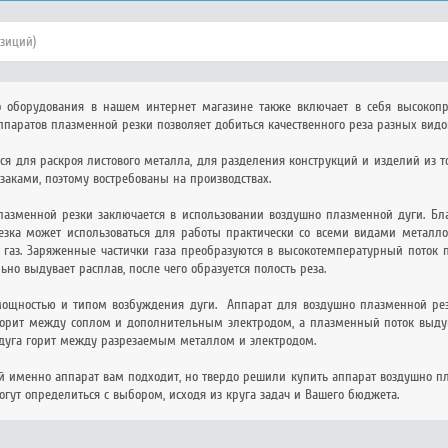
озиций)
го оборудования в нашем интернет магазине также включает в себя высокоп
паратов плазменной резки позволяет добиться качественного реза разных видов
ся для раскроя листового металла, для разделения конструкций и изделий из 
аками, поэтому востребованы на производствах.
лазменной резки заключается в использовании воздушно плазменной дуги. Бла
езка может использоваться для работы практически со всеми видами металлов
т газ. Заряженные частички газа преобразуются в высокотемпературный поток 
но выдувает расплав, после чего образуется полость реза.
ощностью и типом возбуждения дуги. Аппарат для воздушно плазменной резк
горит между соплом и дополнительным электродом, а плазменный поток выдув
дуга горит между разрезаемым металлом и электродом.
ой именно аппарат вам подходит, но твердо решили купить аппарат воздушно пл
гут определиться с выбором, исходя из круга задач и Вашего бюджета.