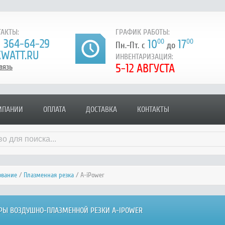
АКТЫ:
ГРАФИК РАБОТЫ:
) 364-64-29
10
00
17
00
Пн.-Пт. с
до
WATT.RU
ИНВЕНТАРИЗАЦИЯ:
5-12 АВГУСТА
вязь
МПАНИИ
ОПЛАТА
ДОСТАВКА
КОНТАКТЫ
ование
/
Плазменная резка
/ A-iPower
ОРЫ ВОЗДУШНО-ПЛАЗМЕННОЙ РЕЗКИ A-IPOWER