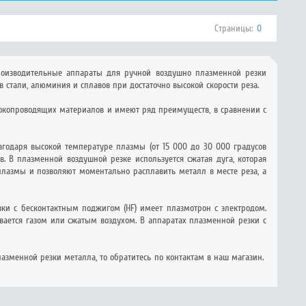
Страницы:
0
роизводительные аппараты для ручной воздушно плазменной резки
 стали, алюминия и сплавов при достаточно высокой скорости реза.
токопроводящих материалов и имеют ряд преимуществ, в сравнении с
годаря высокой температуре плазмы (от 15 000 до 30 000 градусов
. В плазменной воздушной резке используется сжатая дуга, которая
плазмы и позволяют моментально расплавить металл в месте реза, а
и с бесконтактным поджигом (HF) имеет плазмотрон с электродом.
ается газом или сжатым воздухом. В аппаратах плазменной резки с
азменной резки металла, то обратитесь по контактам в наш магазин.