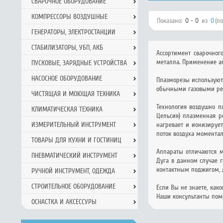
СВАРОЧНОЕ ОБОРУДОВАНИЕ
КОМПРЕССОРЫ ВОЗДУШНЫЕ
Показано:
0 - 0
из
0
(п
ГЕНЕРАТОРЫ, ЭЛЕКТРОСТАНЦИИ
СТАБИЛИЗАТОРЫ, УБП, АКБ
Ассортимент сварочно
металла. Применение ап
ПУСКОВЫЕ, ЗАРЯДНЫЕ УСТРОЙСТВА
НАСОСНОЕ ОБОРУДОВАНИЕ
Плазморезы используют
обычными газовыми рез
ЧИСТЯЩАЯ И МОЮЩАЯ ТЕХНИКА
Технология воздушно п
КЛИМАТИЧЕСКАЯ ТЕХНИКА
Цельсия) плазменная р
ИЗМЕРИТЕЛЬНЫЙ ИНСТРУМЕНТ
нагревает и ионизируе
поток воздуха моменталь
ТОВАРЫ ДЛЯ КУХНИ И ГОСТИНИЦ
Аппараты отличаются м
ПНЕВМАТИЧЕСКИЙ ИНСТРУМЕНТ
Дуга в данном случае 
контактным поджигом, 
РУЧНОЙ ИНCТРУМЕНТ, ОДЕЖДА
СТРОИТЕЛЬНОЕ ОБОРУДОВАНИЕ
Если Вы не знаете, как
Наши консультанты помо
ОСНАСТКА И АКСЕССУРЫ