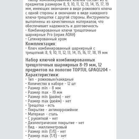
предметов размером 8, 9, 10, 11, 12, 13, 14, 15, 17, 19
мм, имеющих окончание в виде рожкового ключа
с одной стороны и окончание в виде накидного
ключа-трещотки с другой стороны. Инструменты
выполнены из качественных материалов, что
обеспечивает надежность и долговечность
• Комбинированные ключи трещоточные
шарнирные Pro (серия AOAH)
• Сатинированный хром
Комплектация:
• Ключ комбинированный шарнирный с
трещоткой: 8, 9, 10, 11, 12, 13, 14, 15, 16, 17, 18, 19 мм
Набор ключей комбинированных
трещоточных шарнирных 8-19 мм, 12
предметов на полотне TOPTUL GPAQ1204 -
Характеристики:
• Тип - рожковые/накидные
• Количество в наборе - 12 шт
• Размер min - 8 мм
• Размер max - 19 мм
• Размер min (дюйм) - нет
• Размер max (дюйм) - нет
• Трещотка - есть
• Покрытие - антикоррозийное
• Материал - сталь
• С рукояткой - нет
• Диэлектрическое покрытие - нет
• Вид - миллиметровый
• Размер min (Т/E) - нет
• Размер max (T/E) - нет