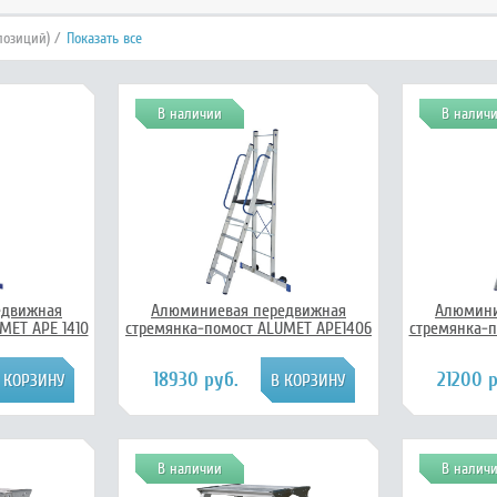
позиций) /
Показать все
В наличии
В налич
едвижная
Алюминиевая передвижная
Алюмини
MET APE 1410
стремянка-помост ALUMET АРЕ1406
стремянка-п
18930 руб.
21200 р
В наличии
В налич