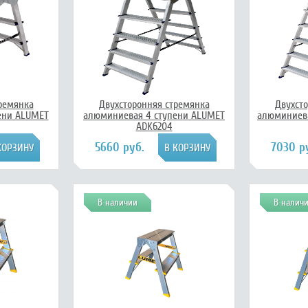
ремянка
Двухсторонняя стремянка
Двухст
ени ALUMET
алюминиевая 4 ступени ALUMET
алюминиева
ADK6204
5660 руб.
7030 р
В наличии
В налич