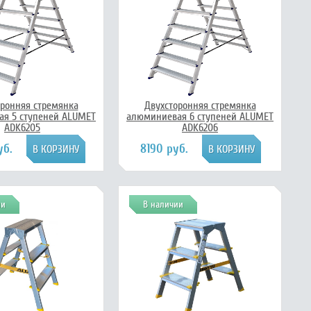
оронняя стремянка
Двухсторонняя стремянка
я 5 ступеней ALUMET
алюминиевая 6 ступеней ALUMET
ADK6205
ADK6206
уб.
8190 руб.
ии
В наличии