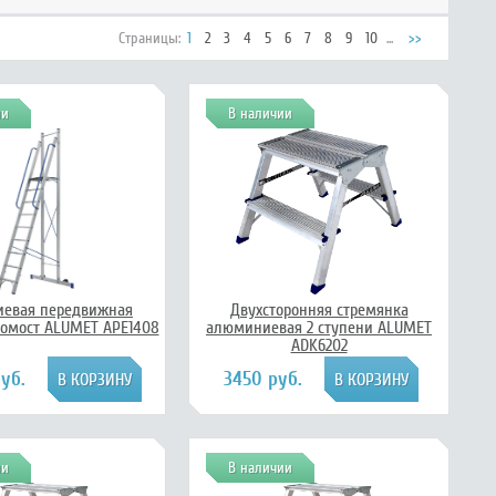
Страницы:
1
2
3
4
5
6
7
8
9
10
...
>>
ии
В наличии
евая передвижная
Двухсторонняя стремянка
омост ALUMET АРЕ1408
алюминиевая 2 ступени ALUMET
ADK6202
уб.
3450 руб.
ии
В наличии