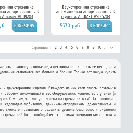
оронняя стремянка
Двухсторонняя стремянка
ая анодированная 3
алюминиевая анодированная 3
и Алюмет APD9203
ступени, ALUMET ASD 5203
уб.
5670 руб.
Страницы:
1
2
3
4
5
6
7
8
9
10
...
>>
менить лампочку в подъезде, а лестницы нет: хранить ее негде, да и
удования становится все больше и больше. Только вот какую купить
 и двухсторонние изделия. У каждого из них свои плюсы, поэтому в
и рабочем положениях) и вес оборудования, количество ступеней (и
зки. Отметим, что доступная цена на стремянки в xWatt.ru позволяет
и садоводам-любителям, дачникам-огородникам, домохозяйкам и
 что сможете правильно определить уровень безопасности рифленой
а стремянке? Тогда пообщайтесь с нашими специалистами - они и