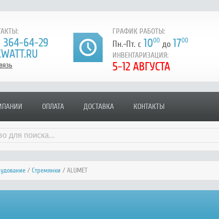
АКТЫ:
ГРАФИК РАБОТЫ:
) 364-64-29
10
00
17
00
Пн.-Пт. с
до
WATT.RU
ИНВЕНТАРИЗАЦИЯ:
5-12 АВГУСТА
вязь
МПАНИИ
ОПЛАТА
ДОСТАВКА
КОНТАКТЫ
рудование
/
Стремянки
/ ALUMET