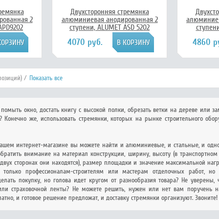
ремянка
Двухсторонняя стремянка
Двухст
рованная 2
алюминиевая анодированная 2
алюминиев
APD9202
ступени, ALUMET ASD 5202
ступен
4070 руб.
4860 р
позиций) /
Показать все
 помыть окно, достать книгу с высокой полки, обрезать ветки на дереве или за
? Конечно же, использовать стремянки, которых на рынке строительного обор
нашем интернет-магазине вы можете найти и алюминиевые, и стальные, и одно-
обратить внимание на материал конструкции, ширину, высоту (в транспортном 
 двух сторонах они находятся), размер площадки и значение максимальной нагру
 только профессионалам-строителям или мастерам отделочных работ, но 
делать покупку, но голова идет кругом от разнообразия товара? Не уверены,
 или страховочной ленты? Не можете решить, нужен или нет вам поручень н
атно, и готовое решение предложат, и доставку стремянки организуют. Звоните!