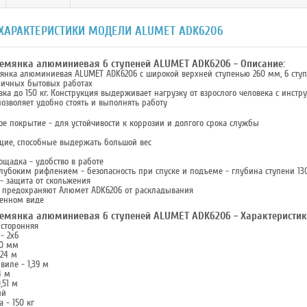
 ХАРАКТЕРИСТИКИ МОДЕЛИ ALUMET ADK6206
ремянка алюминиевая 6 ступеней ALUMET ADK6206 - Описание:
янка алюминиевая ALUMET ADK6206 c широкой верхней ступенью 260 мм, 6 ступене
личных бытовых работах
ка до 150 кг. Конструкция выдерживает нагрузку от взрослого человека с инст
озволяет удобно стоять и выполнять работу
ое покрытие - для устойчивости к коррозии и долгого срока службы
щие, способные выдержать большой вес
ощадка - удобство в работе
глубоким рифлением - безопасность при спуске и подъеме - глубина ступени 1
 - защита от скольжения
 предохраняют Алюмет АDK6206 от раскладывания
женном виде
ремянка алюминиевая 6 ступеней ALUMET ADK6206 - Характеристик
хсторонняя
- 2х6
30 мм
,24 м
виле - 1,39 м
4 м
,51 м
ий
 - 150 кг