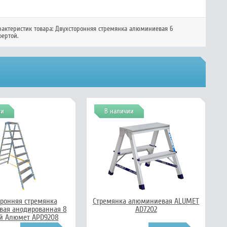
рактеристик товара:
Двухсторонняя стремянка алюминиевая 6
ертой.
ии
В наличии
оронняя стремянка
Стремянка алюминиевая ALUMET
ая анодированная 8
AD7202
й Алюмет APD9208