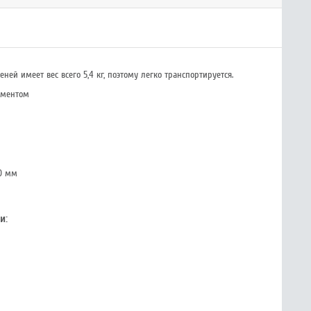
й имеет вес всего 5,4 кг, поэтому легко транспортируется.
рументом
30 мм
и: