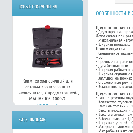
НОВЫЕ ПОСТУПЛЕНИЯ
ОСОБЕННОСТИ И
Двухсторонняя ст
• Двухсторонняя стрем
Используется при раз
• Максимальная нагруз
• Широкая площадка п
Преимущества:
• Специальное защитн
меет
• Прочные направляю
• Дуга безопасности
• Широкая рабочая пл
• Широкие ступени с 
• Заглушки на ножках
Кримпер храповичный для
• Страховочные ремни
обжима изолированных
• Компактность в сло
наконечников, 7 предметов, кейс,
Двухсторонняя ст
• Тип - стремянка дву
МАСТАК 106-40007C
• Количество ступеней 
13990 руб.
• Глубина ступени - 1
• Высота площадки - 1
• Высота в сложенном 
• Рабочая высота - 3,3
ХИТЫ ПРОДАЖ
• Ширина ступеней - 0
• Материал - алюмин
• Max рабочая нагрузка