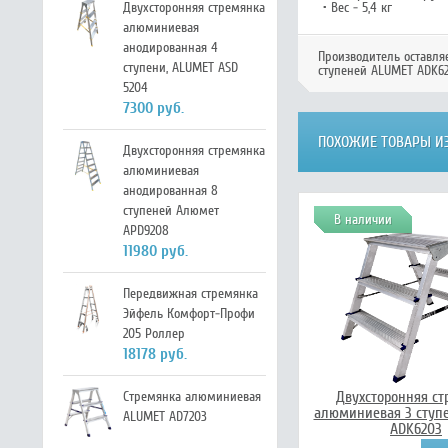
Двухсторонняя стремянка
• Вес - 5,4 кг
алюминиевая
анодированная 4
Производитель оставля
ступени, ALUMET ASD
ступеней ALUMET ADK6
5204
7300 руб.
ПОХОЖИЕ ТОВАРЫ ИЗ
Двухсторонняя стремянка
алюминиевая
анодированная 8
ступеней Алюмет
В наличии
APD9208
11980 руб.
Передвижная стремянка
Эйфель Комфорт-Профи
205 Роллер
18178 руб.
Двухсторонняя ст
Стремянка алюминиевая
алюминиевая 3 ступ
ALUMET AD7203
ADK6203