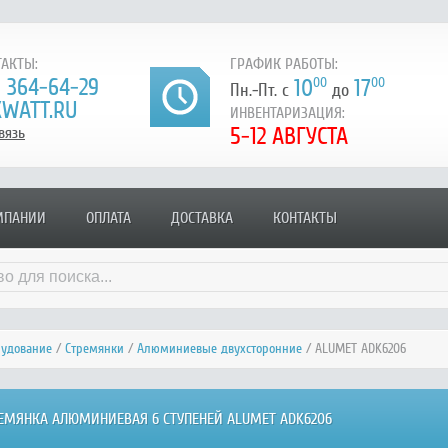
АКТЫ:
ГРАФИК РАБОТЫ:
) 364-64-29
10
00
17
00
Пн.-Пт. с
до
WATT.RU
ИНВЕНТАРИЗАЦИЯ:
5-12 АВГУСТА
вязь
МПАНИИ
ОПЛАТА
ДОСТАВКА
КОНТАКТЫ
рудование
/
Стремянки
/
Алюминиевые двухсторонние
/ ALUMET ADK6206
ЕМЯНКА АЛЮМИНИЕВАЯ 6 СТУПЕНЕЙ ALUMET ADK6206