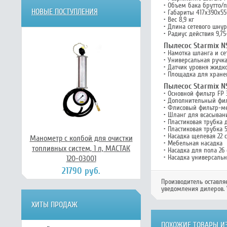
• Объем бака брутто/п
НОВЫЕ ПОСТУПЛЕНИЯ
• Габариты 417х390х5
• Вес 8,9 кг
• Длина сетевого шнур
• Радиус действия 9,75
Пылесос Starmix NS
• Намотка шланга и се
• Универсальная ручк
• Датчик уровня жидко
• Площадка для хране
Пылесос Starmix NS
• Основной фильтр FP 
• Дополнительный фил
• Флисовый фильтр-м
• Шланг для всасывани
• Пластиковая трубка 
• Пластиковая трубка 5
• Насадка щелевая 22 
Манометр с колбой для очистки
• Мебельная насадка
топливных систем, 1 л, МАСТАК
• Насадка для пола 2
• Насадка универсаль
120-03001
21790 руб.
Производитель оставля
уведомления дилеров. 
ХИТЫ ПРОДАЖ
ПОХОЖИЕ ТОВАРЫ ИЗ