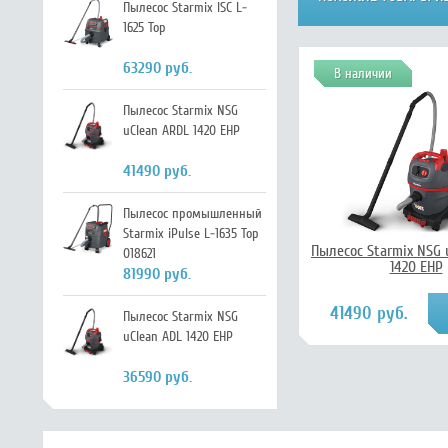
Пылесос Starmix ISC L-
1625 Top
63290 руб.
В наличии
Пылесос Starmix NSG
uClean ARDL 1420 EHP
41490 руб.
Пылесос промышленный
Starmix iPulse L-1635 Top
Пылесос Starmix NSG 
018621
1420 EHP
81990 руб.
41490 руб.
Пылесос Starmix NSG
uClean ADL 1420 EHP
36590 руб.