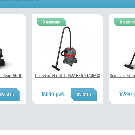
В наличии
В налич
uClean ARDL
Пылесос eCraft L 1422 HKR STARMIX
Пылесос Star
18690 руб.
36590 