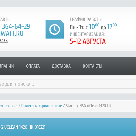
АКТЫ:
ГРАФИК РАБОТЫ:
) 364-64-29
10
00
17
00
Пн.-Пт. с
до
WATT.RU
ИНВЕНТАРИЗАЦИЯ:
5-12 АВГУСТА
вязь
МПАНИИ
ОПЛАТА
ДОСТАВКА
КОНТАКТЫ
я техника
/
Пылесосы строительные
/ Starmix NSG uClean 1420 HK
 UCLEAN 1420 HK 016221