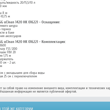
ыль/жидкость 20/15,5/10 л
50 мм
а 8 м
-10,75 м
G uClean 1420 HK 016221 - Оснащение:
тевого шнура
а-тормоз
сти в баке
ния аксессуаров
G uClean 1420 HK 016221 - Комплектация:
3600
ьтр FSS 1200
ешок FBV 20
я 1,75 м
держатель
0 см - 2 шт.
см
6 см с вкладышем для сбора воды
ная 25 см с переключателем
ет за собой право на изменение внешнего вида, комплектации и технических ха
Указанная информация не является публичной офертой.
 ЭТОЙ ЖЕ КАТЕГОРИИ