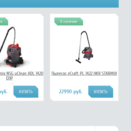
ии
В наличии
mix NSG uClean ADL 1420
Пылесос eCraft PL 1422 HKR STARMIX
EHP
руб.
22990 руб.