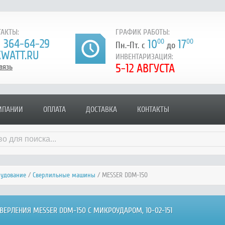
АКТЫ:
ГРАФИК РАБОТЫ:
) 364-64-29
10
00
17
00
Пн.-Пт. с
до
WATT.RU
ИНВЕНТАРИЗАЦИЯ:
5-12 АВГУСТА
вязь
МПАНИИ
ОПЛАТА
ДОСТАВКА
КОНТАКТЫ
рудование
/
Сверлильные машины
/ MESSER DDM-150
ВЕРЛЕНИЯ MESSER DDM-150 С МИКРОУДАРОМ, 10-02-151