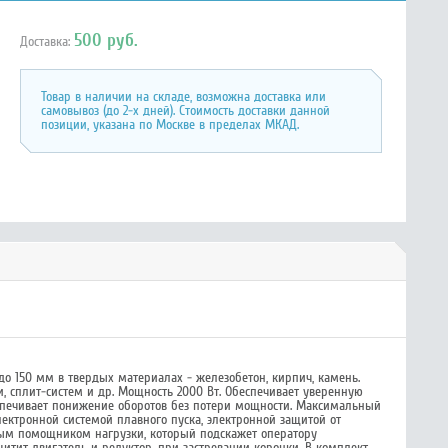
500 руб.
Доставка:
Товар в наличии на складе, возможна доставка или
самовывоз (до 2-х дней). Стоимость доставки данной
позиции, указана по Москве в пределах МКАД.
о 150 мм в твердых материалах - железобетон, кирпич, камень.
, сплит-систем и др. Мощность 2000 Вт. Обеспечивает уверенную
беспечивает понижение оборотов без потери мощности. Максимальный
лектронной системой плавного пуска, электронной защитой от
ным помощником нагрузки, который подскажет оператору
тит двигатель и редуктор, при застревании коронки. В комплект