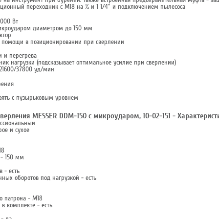
кционный переходник с М18 на ½ и 1 1/4" и подключением пылесоса
000 Вт
микроударом диаметром до 150 мм
ктор
а помощи в позиционировании при сверлении
и и перегрева
ик нагрузки (подсказывает оптимальное усилие при сверлении)
 21600/37800 уд/мин
рения
оять с пузырьковым уровнем
верления MESSER DDM-150 с микроударом, 10-02-151 - Характерист
ессиональный
рое и сухое
18
 - 150 мм
 - есть
ных оборотов под нагрузкой - есть
о патрона - М18
в комплекте - есть
 - да