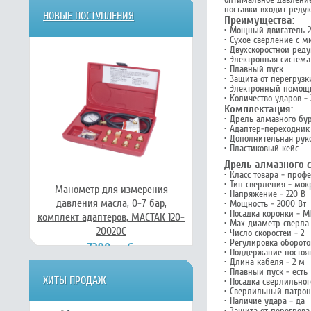
поставки входит реду
НОВЫЕ ПОСТУПЛЕНИЯ
Преимущества:
• Мощный двигатель 2
• Сухое сверление с 
• Двухскоростной реду
• Электронная систем
• Плавный пуск
• Защита от перегрузк
• Электронный помощн
• Количество ударов -
Комплектация:
• Дрель алмазного бу
• Адаптер-переходник
• Дополнительная рук
• Пластиковый кейс
Дрель алмазного с
• Класс товара - проф
• Тип сверления - мок
Манометр для измерения
• Напряжение - 220 В
давления масла, 0-7 бар,
• Мощность - 2000 Вт
• Посадка коронки - М
комплект адаптеров, МАСТАК 120-
• Max диаметр сверла
20020C
• Число скоростей - 2
• Регулировка оборотов
7390 руб.
• Поддержание постоян
• Длина кабеля - 2 м
• Плавный пуск - есть
ХИТЫ ПРОДАЖ
• Посадка сверлильног
• Сверлильный патрон 
• Наличие удара - да
• Защита от перегрева