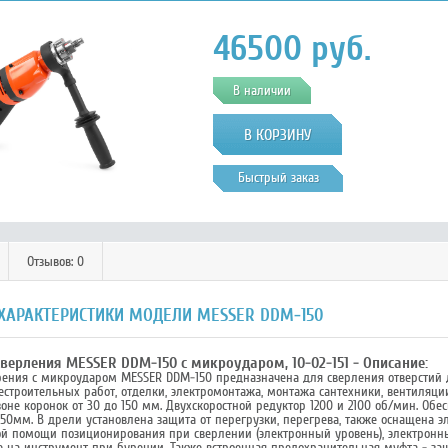
46500
руб.
В наличии
Быстрый заказ
Отзывов: 0
 ХАРАКТЕРИСТИКИ МОДЕЛИ MESSER DDM-150
верления MESSER DDM-150 с микроударом, 10-02-151 - Описание:
рения с микроударом MESSER DDM-150 предназначена для сверления отверстий д
строительных работ, отделки, электромонтажа, монтажа сантехники, вентиляции
зоне коронок от 30 до 150 мм. Двухскоростной редуктор 1200 и 2100 об/мин. О
50мм. В дрели установлена защита от перегрузки, перегрева, также оснащена э
ой помощи позиционирования при сверлении (электронный уровень), электрон
 на инструмент при бурении. Также встроенная предохранительная муфта - защи