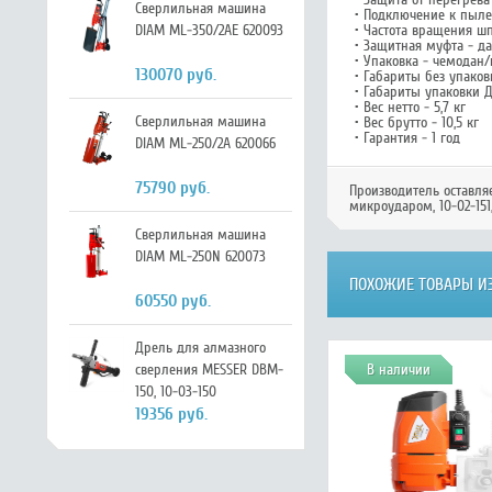
Сверлильная машина
• Подключение к пылес
• Частота вращения ш
DIAM ML-350/2AE 620093
• Защитная муфта - да
• Упаковка - чемодан/
130070 руб.
• Габариты без упаков
• Габариты упаковки 
• Вес нетто - 5,7 кг
Сверлильная машина
• Вес брутто - 10,5 кг
• Гарантия - 1 год
DIAM ML-250/2А 620066
75790 руб.
Производитель оставля
микроударом, 10-02-151
Сверлильная машина
DIAM ML-250N 620073
ПОХОЖИЕ ТОВАРЫ ИЗ
60550 руб.
Дрель для алмазного
сверления MESSER DBM-
В наличии
150, 10-03-150
19356 руб.