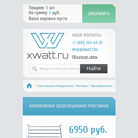
Товаров:
0
шт.
На сумму:
руб.
0
Ваша корзина пуста
НАШИ КОНТАКТЫ:
+7 (495) 364-64-29
MSK@XWATT.RU
Обратная связь
Строительное оборудование
/
Лестницы
/
Односекционные
/
Алюмет НК1 5109
АЛЮМИНИЕВАЯ ОДНОСЕКЦИОННАЯ ПРИСТАВНАЯ
ЛЕСТНИЦА, ШИРОКАЯ СТУПЕНЬ. 1*9 АЛЮМЕТ НК1
6950
руб.