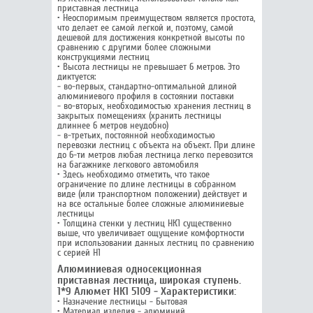
приставная лестница
• Неоспоримым преимуществом является простота,
что делает ее самой легкой и, поэтому, самой
дешевой для достижения конкретной высоты по
сравнению с другими более сложными
конструкциями лестниц
• Высота лестницы не превышает 6 метров. Это
диктуется:
- во-первых, стандартно-оптимальной длиной
алюминиевого профиля в состоянии поставки
- во-вторых, необходимостью хранения лестниц в
закрытых помещениях (хранить лестницы
длиннее 6 метров неудобно)
- в-третьих, постоянной необходимостью
перевозки лестниц с объекта на объект. При длине
до 6-ти метров любая лестница легко перевозится
на багажнике легкового автомобиля
• Здесь необходимо отметить, что такое
ограничение по длине лестницы в собранном
виде (или транспортном положении) действует и
на все остальные более сложные алюминиевые
лестницы
• Толщина стенки у лестниц НК1 существенно
выше, что увеличивает ощущение комфортности
при использовании данных лестниц по сравнению
с серией Н1
Алюминиевая односекционная
приставная лестница, широкая ступень.
1*9 Алюмет НК1 5109 - Характеристики:
• Назначение лестницы - Бытовая
• Материал изделия - алюминий