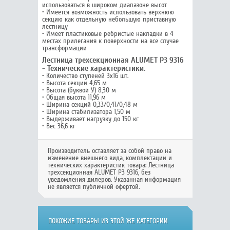
использоваться в широком диапазоне высот
• Имеется возможность использовать верхнюю
секцию как отдельную небольшую приставную
лестницу
• Имеет пластиковые ребристые накладки в 4
местах прилегания к поверхности на все случае
трансформации
Лестница трехсекционная ALUMET P3 9316
- Технические характеристики:
• Количество ступеней 3х16 шт.
• Высота секции 4,65 м
• Высота (буквой У) 8,30 м
• Общая высота 11,96 м
• Ширина секций 0,33/0,41/0,48 м
• Ширина стабилизатора 1,50 м
• Выдерживает нагрузку до 150 кг
• Вес 36,6 кг
Производитель оставляет за собой право на
изменение внешнего вида, комплектации и
технических характеристик товара:
Лестница
трехсекционная ALUMET P3 9316
, без
уведомления дилеров. Указанная информация
не является публичной офертой.
ПОХОЖИЕ ТОВАРЫ ИЗ ЭТОЙ ЖЕ КАТЕГОРИИ