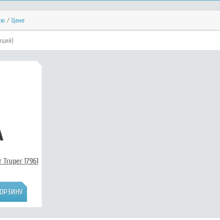
ию
/
Цене
иций)
Truper 17961