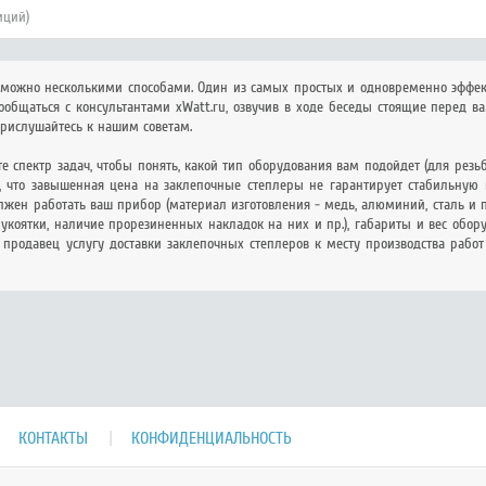
иций)
 можно несколькими способами. Один из самых простых и одновременно эффект
общаться с консультантами xWatt.ru, озвучив в ходе беседы стоящие перед ва
прислушайтесь к нашим советам.
те спектр задач, чтобы понять, какой тип оборудования вам подойдет (для рез
, что завышенная цена на заклепочные степлеры не гарантирует стабильную и
лжен работать ваш прибор (материал изготовления - медь, алюминий, сталь и пр
укоятки, наличие прорезиненных накладок на них и пр.), габариты и вес обору
 продавец услугу доставки заклепочных степлеров к месту производства работ
КОНТАКТЫ
КОНФИДЕНЦИАЛЬНОСТЬ