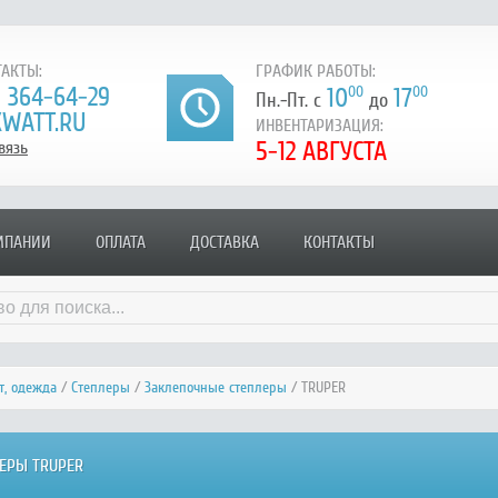
АКТЫ:
ГРАФИК РАБОТЫ:
) 364-64-29
10
00
17
00
Пн.-Пт. с
до
WATT.RU
ИНВЕНТАРИЗАЦИЯ:
5-12 АВГУСТА
вязь
МПАНИИ
ОПЛАТА
ДОСТАВКА
КОНТАКТЫ
т, одежда
/
Степлеры
/
Заклепочные степлеры
/ TRUPER
ЕРЫ TRUPER