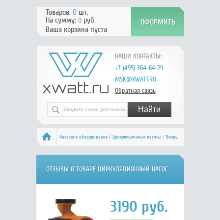
Товаров:
0
шт.
На сумму:
руб.
0
Ваша корзина пуста
НАШИ КОНТАКТЫ:
+7 (495) 364-64-29
MSK@XWATT.RU
Обратная связь
Насосное оборудование
/
Циркуляционные насосы
/
Вихрь
ЦН-32-4
/ Отзывы
ОТЗЫВЫ О ТОВАРЕ ЦИРКУЛЯЦИОННЫЙ НАСОС
ВИХРЬ ЦН-32-4
3190
руб.