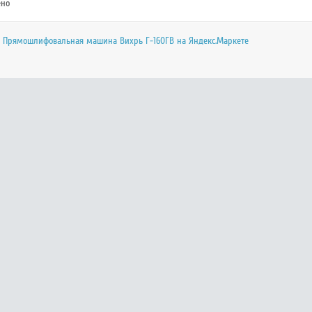
ено
е Прямошлифовальная машина Вихрь Г-160ГВ на Яндекс.Маркете