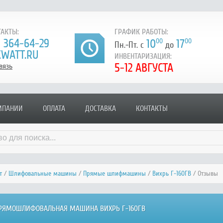
АКТЫ:
ГРАФИК РАБОТЫ:
) 364-64-29
10
00
17
00
Пн.-Пт. с
до
WATT.RU
ИНВЕНТАРИЗАЦИЯ:
5-12 АВГУСТА
вязь
МПАНИИ
ОПЛАТА
ДОСТАВКА
КОНТАКТЫ
т
/
Шлифовальные машины
/
Прямые шлифмашины
/
Вихрь Г-160ГВ
/ Отзывы
ПРЯМОШЛИФОВАЛЬНАЯ МАШИНА ВИХРЬ Г-160ГВ