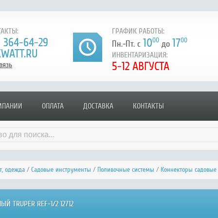
АКТЫ:
ГРАФИК РАБОТЫ:
) 364-64-29
10
00
17
00
Пн.-Пт. с
до
WATT.RU
ИНВЕНТАРИЗАЦИЯ:
5-12 АВГУСТА
вязь
МПАНИИ
ОПЛАТА
ДОСТАВКА
КОНТАКТЫ
т, одежда
/
Садовые инструменты
/
Поливочные системы
/
Коннекторы садовые
Й TRUPER REF-1/2 12712