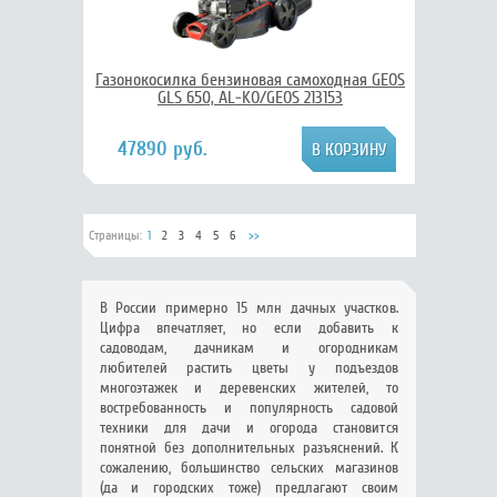
Газонокосилка бензиновая самоходная GEOS
GLS 650, AL-KO/GEOS 213153
47890 руб.
Страницы:
1
2
3
4
5
6
>>
В России примерно 15 млн дачных участков.
Цифра впечатляет, но если добавить к
садоводам, дачникам и огородникам
любителей растить цветы у подъездов
многоэтажек и деревенских жителей, то
востребованность и популярность садовой
техники для дачи и огорода становится
понятной без дополнительных разъяснений. К
сожалению, большинство сельских магазинов
(да и городских тоже) предлагают своим