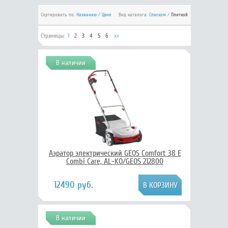
Сортировать по:
Названию
/
Цене
Вид каталога:
Списком
/
Плиткой
Страницы:
1
2
3
4
5
6
>>
В наличии
Аэратор электрический GEOS Comfort 38 E
Combi Care, AL-KO/GEOS 212800
12490 руб.
В наличии