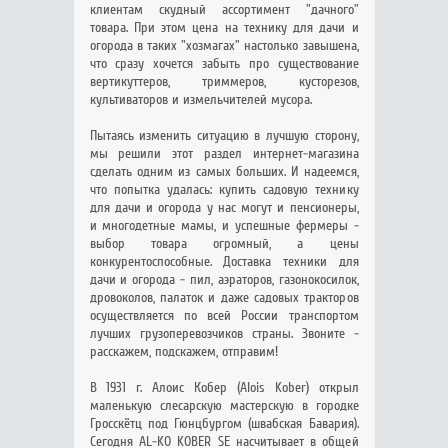
клиентам скудный ассортимент "дачного"
товара. При этом цена на технику для дачи и
огорода в таких "хозмагах" настолько завышена,
что сразу хочется забыть про существование
вертикуттеров, триммеров, кусторезов,
культиваторов и измельчителей мусора.
Пытаясь изменить ситуацию в лучшую сторону,
мы решили этот раздел интернет-магазина
сделать одним из самых больших. И надеемся,
что попытка удалась: купить садовую технику
для дачи и огорода у нас могут и пенсионеры,
и многодетные мамы, и успешные фермеры -
выбор товара огромный, а цены
конкурентоспособные. Доставка техники для
дачи и огорода - пил, аэраторов, газонокосилок,
дровоколов, палаток и даже садовых тракторов
осуществляется по всей России транспортом
лучших грузоперевозчиков страны. Звоните -
расскажем, подскажем, отправим!
В 1931 г. Алоис Кобер (Alois Kober) открыл
маленькую слесарскую мастерскую в городке
Гроcскётц под Гюнцбургом (швабская Бавария).
Сегодня AL-KO KOBER SE насчитывает в общей