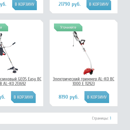
уб.
21790 руб.
те
Уточняйте
зиновый GEOS Easy BC
Электрический триммер AL-KO BC
 B AL-KO 213692
1000 E 112923
уб.
8190 руб.
Страницы:
1