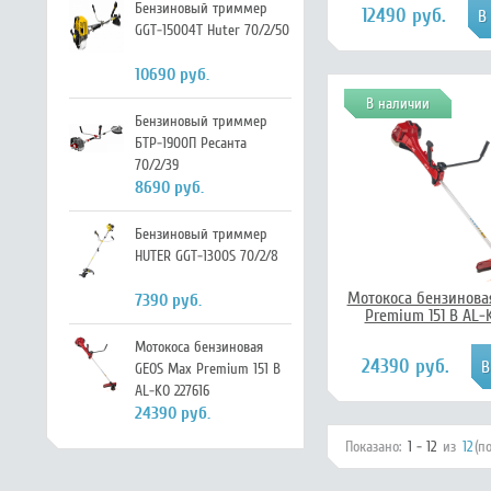
Бензиновый триммер
12490 руб.
GGT-15004Т Huter 70/2/50
10690 руб.
В наличии
Бензиновый триммер
БТР-1900П Ресанта
70/2/39
8690 руб.
Бензиновый триммер
HUTER GGT-1300S 70/2/8
Мотокоса бензинова
7390 руб.
Premium 151 B AL-
Мотокоса бензиновая
24390 руб.
GEOS Max Premium 151 B
AL-KO 227616
24390 руб.
Показано:
1 - 12
из
12
(п