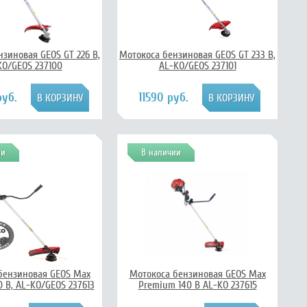
зиновая GEOS GT 226 B,
Мотокоса бензиновая GEOS GT 233 B,
KO/GEOS 237100
AL-KO/GEOS 237101
руб.
11590 руб.
ии
В наличии
бензиновая GEOS Max
Мотокоса бензиновая GEOS Max
 B, AL-KO/GEOS 237613
Premium 140 B AL-KO 237615