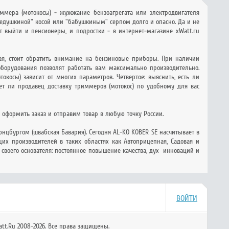
иммера (мотокосы) - жужжание бензоагрегата или электродвигателя
дедушкиной" косой или "бабушкиным" серпом долго и опасно. Да и не
т выйти и пенсионеры, и подростки - в интернет-магазине xWatt.ru
шая, стоит обратить внимание на бензиновые приборы. При наличии
 оборудования позволят работать вам максимально производительно.
косы) зависит от многих параметров. Четвертое: выяснить, есть ли
ет ли продавец доставку триммеров (мотокос) по удобному для вас
 оформить заказ и отправим товар в любую точку России.
Гюнцбургом (швабская Бавария). Сегодня AL-KO KOBER SE насчитывает в
их производителей в таких областях как Автоприцепная, Садовая и
своего основателя: постоянное повышение качества, дух инноваций и
ВОЙТИ
tt.Ru 2008-2026. Все права защищены.