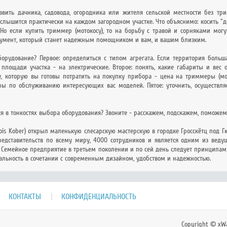
авить дачника, садовода, огородника или жителя сельской местности без тр
 слышится практически на каждом загородном участке. Что объяснимо: косить "
 Но если купить триммер (мотокосу), то на борьбу с травой и сорняками могу
умент, который станет надежным помощником и вам, и вашим близким.
орудование? Первое: определиться с типом агрегата. Если территория боль
 площади участка - на электрические. Второе: понять, какие габариты и вес
у, которую вы готовы потратить на покупку прибора - цена на триммеры (мото
ы по обслуживанию интересующих вас моделей. Пятое: уточнить, осуществля
я в тонкостях выбора оборудования? Звоните - расскажем, подскажем, поможем
(Alois Kober) открыл маленькую слесарскую мастерскую в городке Гроcскётц под 
едставительств по всему миру, 4000 сотрудников и является одним из ведущ
 Семейное предприятие в третьем поколении и по сей день следует принципам 
льность в сочетании с современным дизайном, удобством и надежностью.
КОНТАКТЫ
КОНФИДЕНЦИАЛЬНОСТЬ
Copyright © xWa