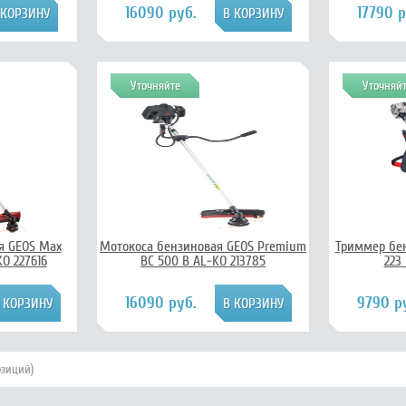
16090 руб.
17790 р
Уточняйте
Уточняй
я GEOS Max
Мотокоса бензиновая GEOS Premium
Триммер бен
KO 227616
BC 500 B AL-KO 213785
223
16090 руб.
9790 р
озиций)