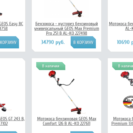
GEOS Easy BC
Бензокоса - кусторез бензиновый
Мотокоса бен
13758
универсальный GEOS Max Premium
AL-
Pro 251 B AL-KO 227498
34790 руб.
10690 
В наличии
В налич
EOS GT 243 B,
Мотокоса бензиновая GEOS Max
Мотокоса 
7102
Comfort 126 B AL-KO 227611
Premium 130