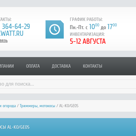
АКТЫ:
ГРАФИК РАБОТЫ:
) 364-64-29
10
00
17
00
Пн.-Пт. с
до
WATT.RU
ИНВЕНТАРИЗАЦИЯ:
5-12 АВГУСТА
вязь
МПАНИИ
ОПЛАТА
ДОСТАВКА
КОНТАКТЫ
и огорода
/
Триммеры, мотокосы
/ AL-KO/GEOS
СЫ AL-KO/GEOS