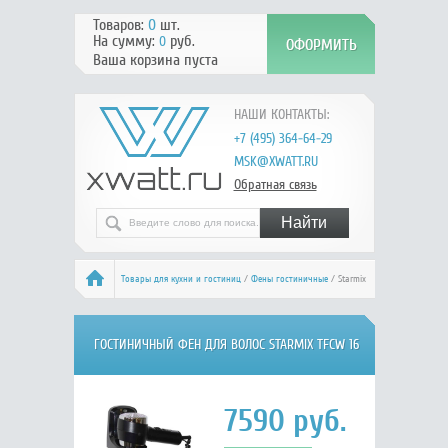
Товаров:
0
шт.
На сумму:
руб.
0
Ваша корзина пуста
НАШИ КОНТАКТЫ:
+7 (495) 364-64-29
MSK@XWATT.RU
Обратная связь
Товары для кухни и гостиниц
/
Фены гостиничные
/ Starmix
TFCW 16 b/c
ГОСТИНИЧНЫЙ ФЕН ДЛЯ ВОЛОС STARMIX TFCW 16
B/C
7590
руб.