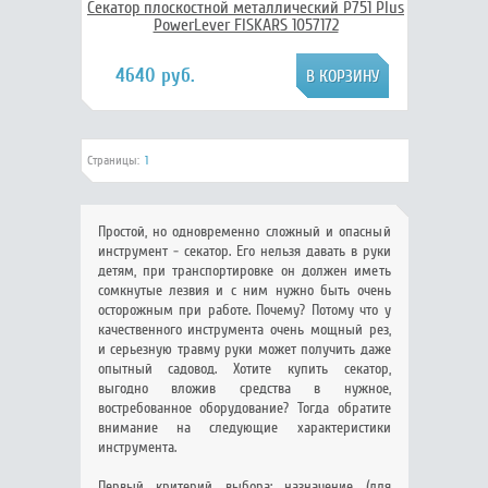
Секатор плоскостной металлический P751 Plus
PowerLever FISKARS 1057172
4640 руб.
Страницы:
1
Простой, но одновременно сложный и опасный
инструмент - секатор. Его нельзя давать в руки
детям, при транспортировке он должен иметь
сомкнутые лезвия и с ним нужно быть очень
осторожным при работе. Почему? Потому что у
качественного инструмента очень мощный рез,
и серьезную травму руки может получить даже
опытный садовод. Хотите купить секатор,
выгодно вложив средства в нужное,
востребованное оборудование? Тогда обратите
внимание на следующие характеристики
инструмента.
Первый критерий выбора: назначение (для