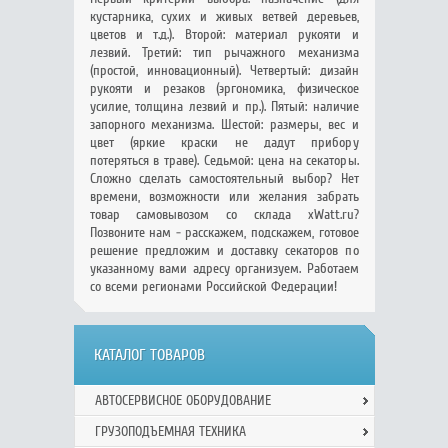
кустарника, сухих и живых ветвей деревьев,
цветов и т.д.). Второй: материал рукояти и
лезвий. Третий: тип рычажного механизма
(простой, инновационный). Четвертый: дизайн
рукояти и резаков (эргономика, физическое
усилие, толщина лезвий и пр.). Пятый: наличие
запорного механизма. Шестой: размеры, вес и
цвет (яркие краски не дадут прибору
потеряться в траве). Седьмой: цена на секаторы.
Сложно сделать самостоятельный выбор? Нет
времени, возможности или желания забрать
товар самовывозом со склада xWatt.ru?
Позвоните нам - расскажем, подскажем, готовое
решение предложим и доставку секаторов по
указанному вами адресу организуем. Работаем
со всеми регионами Российской Федерации!
КАТАЛОГ ТОВАРОВ
АВТОСЕРВИСНОЕ ОБОРУДОВАНИЕ
ГРУЗОПОДЪЕМНАЯ ТЕХНИКА