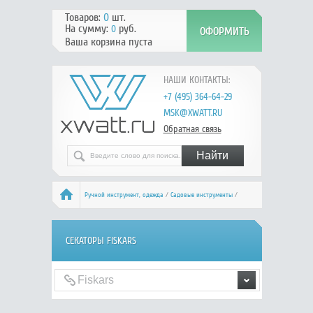
Товаров:
0
шт.
На сумму:
руб.
0
Ваша корзина пуста
НАШИ КОНТАКТЫ:
+7 (495) 364-64-29
MSK@XWATT.RU
Обратная связь
Ручной инcтрумент, одежда
/
Садовые инструменты
/
Секаторы
/ Fiskars
СЕКАТОРЫ FISKARS