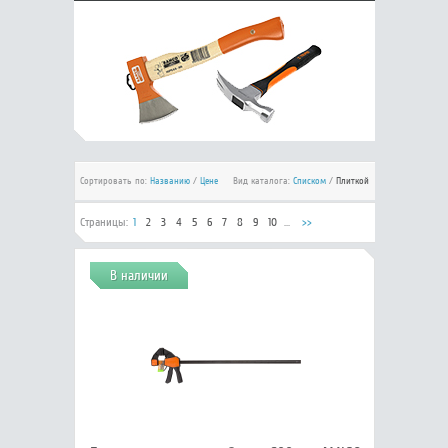
Сортировать по:
Названию
/
Цене
Вид каталога:
Списком
/
Плиткой
Страницы:
1
2
3
4
5
6
7
8
9
10
...
>>
В наличии