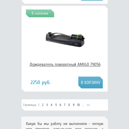
В наличии
Дождеватель поворотный AMIGO 79056
2250 руб.
Страницы:
1
2
3
4
5
6
7
8
9
10
...
>>
Какую бы мы работу ни выполняли - легкую
или тяжелую, непыльную или грязную, с