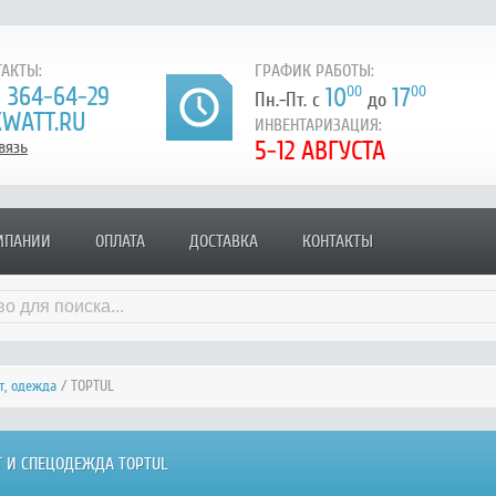
АКТЫ:
ГРАФИК РАБОТЫ:
) 364-64-29
10
00
17
00
Пн.-Пт. с
до
WATT.RU
ИНВЕНТАРИЗАЦИЯ:
5-12 АВГУСТА
вязь
МПАНИИ
ОПЛАТА
ДОСТАВКА
КОНТАКТЫ
т, одежда
/ TOPTUL
 И СПЕЦОДЕЖДА TOPTUL