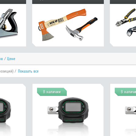
ию
/
Цене
позиций) /
Показать все
В наличии
В налич