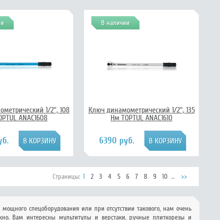
ии
В наличии
метрический 1/2'', 108
Ключ динамометрический 1/2'', 135
OPTUL ANAC1608
Нм TOPTUL ANAC1610
уб.
6390 руб.
Страницы:
1
2
3
4
5
6
7
8
9
10
...
>>
мощного спецоборудования или при отсутствии такового, нам очень
жно. Вам интересны мультитулы и верстаки, ручные плиткорезы и