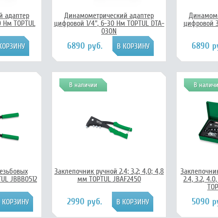
й адаптер
Динамометрический адаптер
Динамоме
0 Нм TOPTUL
цифровой 1/4", 6-30 Нм TOPTUL DTA-
цифровой 3
030N
6890 руб.
6890 р
В наличии
В налич
езьбовых
Заклепочник ручной 2,4; 3,2; 4,0; 4,8
Заклепочни
UL JBBB0512
мм TOPTUL JBAF2450
2.4, 3.2, 4.
TOP
2990 руб.
5090 р