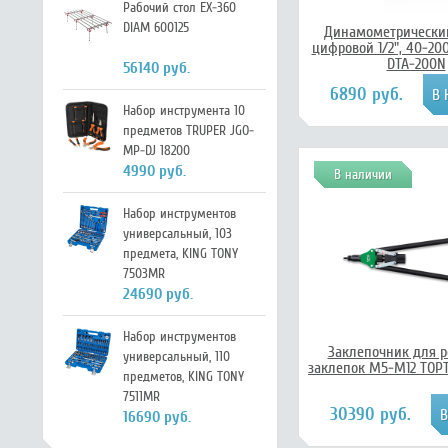
Рабочий стол EX-360
DIAM 600125
Динамометрически
цифровой 1/2", 40-20
DTA-200N
56140 руб.
6890 руб.
Набор инструмента 10
предметов TRUPER JGO-
MP-DJ 18200
4990 руб.
В наличии
Набор инструментов
универсальный, 103
предмета, KING TONY
7503MR
24690 руб.
Набор инструментов
Заклепочник для р
универсальный, 110
заклепок M5-M12 TOPT
предметов, KING TONY
7511MR
30390 руб.
16690 руб.