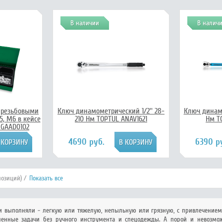
В наличии
В налич
 резьбовыми
Ключ динамометрический 1/2'' 28-
Ключ динамо
, M6 в кейсе
210 Нм TOPTUL ANAV1621
Нм T
 GAAD0102
4690 руб.
6390 р
позиций) /
Показать все
 выполняли - легкую или тяжелую, непыльную или грязную, с привлечением 
ленные задачи без ручного инструмента и спецодежды. А порой и невозмо