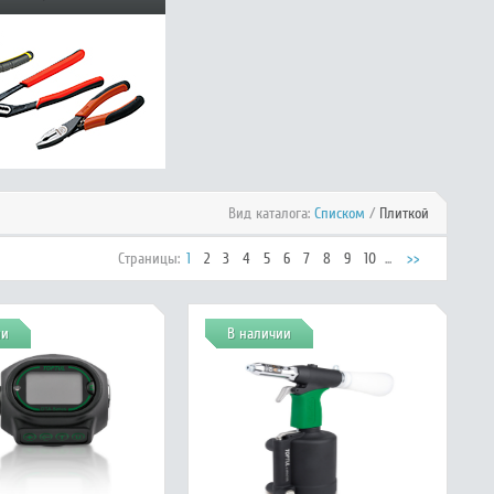
Вид каталога:
Списком
/
Плиткой
Страницы:
1
2
3
4
5
6
7
8
9
10
...
>>
ии
В наличии