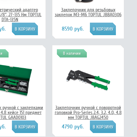
трический адаптер
Заклепочник для резьбовых
/8", 27-135 Нм TOPTUL
заклепок M3-M6 TOPTUL JBBA0306
DTA-135N
уб.
8590 руб.
ии
В наличии
к ручной c заклепками
Заклепочник ручной с поворотной
0, 4.8 кейсе 151 предмет
головкой Pro-Series 2.4, 3.2, 4.0, 4.8
TUL GAAD0103
мм TOPTUL JBAG2450
уб.
4790 руб.