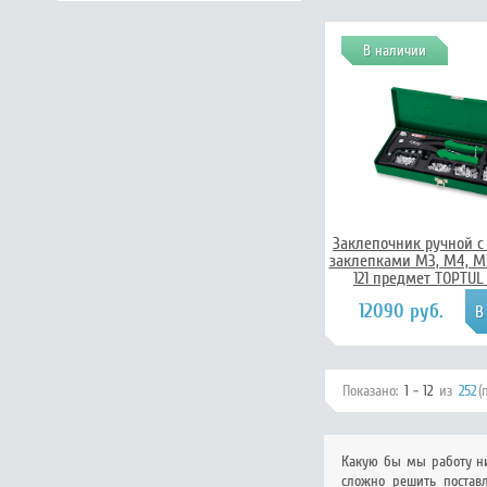
В наличии
Заклепочник ручной с
заклепками M3, M4, M5
121 предмет TOPTUL
12090 руб.
Показано:
1 - 12
из
252
(
Какую бы мы работу ни
сложно решить постав