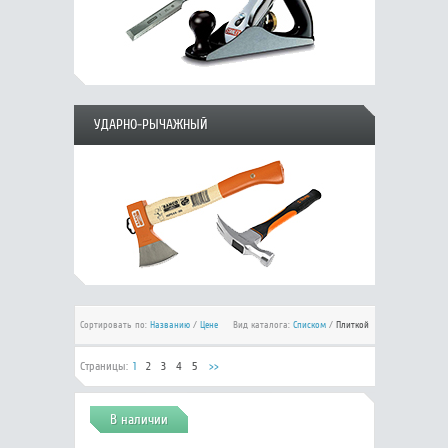
УДАРНО-РЫЧАЖНЫЙ
Сортировать по:
Названию
/
Цене
Вид каталога:
Списком
/
Плиткой
Страницы:
1
2
3
4
5
>>
В наличии