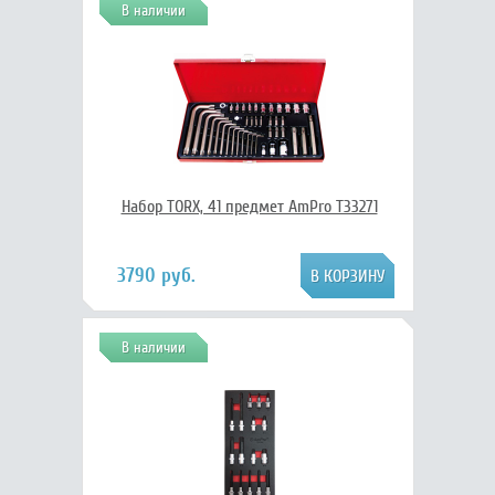
В наличии
Набор TORX, 41 предмет AmPro T33271
3790 руб.
В наличии