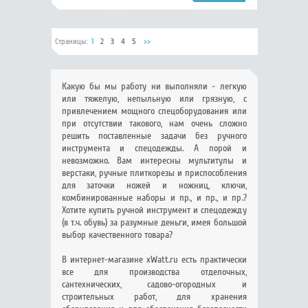
Страницы:
1
2
3
4
5
>>
Какую бы мы работу ни выполняли - легкую
или тяжелую, непыльную или грязную, с
привлечением мощного спецоборудования или
при отсутствии такового, нам очень сложно
решить поставленные задачи без ручного
инструмента и спецодежды. А порой и
невозможно. Вам интересны мультитулы и
верстаки, ручные плиткорезы и приспособления
для заточки ножей и ножниц, ключи,
комбинированные наборы и пр., и пр., и пр.?
Хотите купить ручной инструмент и спецодежду
(в т.ч. обувь) за разумные деньги, имея большой
выбор качественного товара?
В интернет-магазине xWatt.ru есть практически
все для производства отделочных,
сантехнических, садово-огородных и
строительных работ, для хранения