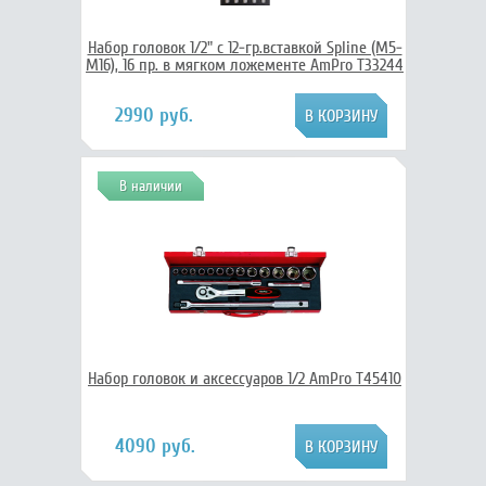
Набор головок 1/2" с 12-гр.вставкой Spline (М5-
М16), 16 пр. в мягком ложементе AmPro T33244
2990 руб.
В наличии
Набор головок и аксессуаров 1/2 AmPro T45410
4090 руб.