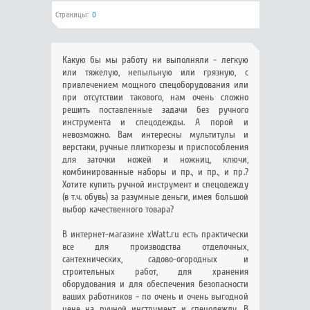
Страницы:
0
Какую бы мы работу ни выполняли - легкую
или тяжелую, непыльную или грязную, с
привлечением мощного спецоборудования или
при отсутствии такового, нам очень сложно
решить поставленные задачи без ручного
инструмента и спецодежды. А порой и
невозможно. Вам интересны мультитулы и
верстаки, ручные плиткорезы и приспособления
для заточки ножей и ножниц, ключи,
комбинированные наборы и пр., и пр., и пр.?
Хотите купить ручной инструмент и спецодежду
(в т.ч. обувь) за разумные деньги, имея большой
выбор качественного товара?
В интернет-магазине xWatt.ru есть практически
все для производства отделочных,
сантехнических, садово-огородных и
строительных работ, для хранения
оборудования и для обеспечения безопасности
ваших работников - по очень и очень выгодной
цене на ручной инструмент и спецодежду. В