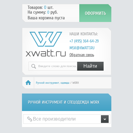
Товаров:
0
шт.
На сумму:
руб.
0
Ваша корзина пуста
НАШИ КОНТАКТЫ:
+7 (495) 364-64-29
MSK@XWATT.RU
Обратная связь
Ручной инcтрумент, одежда
/ WORX
РУЧНОЙ ИНCТРУМЕНТ И СПЕЦОДЕЖДА WORX