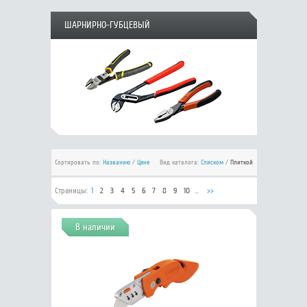
ШАРНИРНО-ГУБЦЕВЫЙ
Сортировать по:
Названию
/
Цене
Вид каталога:
Списком
/
Плиткой
Страницы:
1
2
3
4
5
6
7
8
9
10
...
>>
В наличии