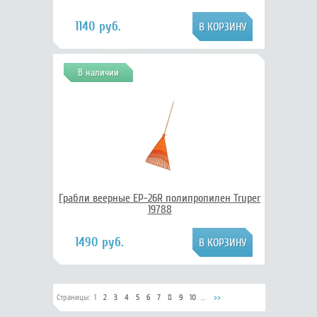
1140 руб.
В наличии
Грабли веерные EP-26R полипропилен Truper
19788
1490 руб.
Страницы:
1
2
3
4
5
6
7
8
9
10
...
>>