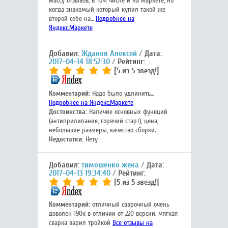
массу отзывов, в том числе и на маркете, но
когда знакомый который купил такой же
второй себе на...
Подробнее на
Яндекс.Маркете
Добавил:
Жданов Алексей
Дата:
2017-04-14 18:52:30
Рейтинг:
[5 из 5 звезд!]
Комментарий:
Надо было удлинить...
Подробнее на Яндекс.Маркете
Достоинства:
Наличие основных функций
(антиприлипание, горячий старт), цена,
небольшие размеры, качество сборки.
Недостатки:
Нету
Добавил:
тимошенко жека
Дата:
2017-04-13 19:34:40
Рейтинг:
[5 из 5 звезд!]
Комментарий:
отличный сварочный очень
доволен 190к в отличии от 220 версии. мягкая
сварка варил тройкой
Все отзывы на