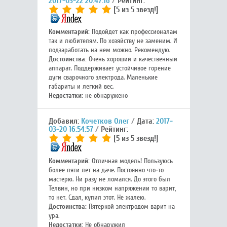
2017-03-22 20:47:16
Рейтинг:
[5 из 5 звезд!]
Комментарий:
Подойдет как профессионалам
так и любителям. По хозяйству не заменим. И
подзаработать на нем можно. Рекомендую.
Достоинства:
Очень хороший и качественный
аппарат. Поддерживает устойчивое горение
дуги сварочного электрода. Маленькие
габариты и легкий вес.
Недостатки:
не обнаружено
Добавил:
Кочетков Олег
Дата:
2017-
03-20 16:54:57
Рейтинг:
[5 из 5 звезд!]
Комментарий:
Отличная модель! Пользуюсь
более пяти лет на даче. Постоянно что-то
мастерю. Ни разу не ломался. До этого был
Телвин, но при низком напряжении то варит,
то нет. Сдал, купил этот. Не жалею.
Достоинства:
Пятеркой электродом варит на
ура.
Недостатки:
Не обнаружил