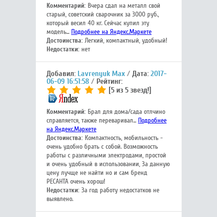
Комментарий:
Вчера сдал на металл свой
старый, советский сварочник за 3000 руб.,
который весил 40 кг. Сейчас купил эту
модель...
Подробнее на Яндекс.Маркете
Достоинства:
Легкий, компактный, удобный!
Недостатки:
нет
Добавил:
Lavrenyuk Max
Дата:
2017-
06-09 16:51:58
Рейтинг:
[5 из 5 звезд!]
Комментарий:
Брал для дома/сада отлчино
справляется, также переваривал...
Подробнее
на Яндекс.Маркете
Достоинства:
Компактность, мобильность -
очень удобно брать с собой. Возможность
работы с различными электродами, простой
и очень удобный в использовании, За данную
цену лучще не найти но и сам бренд
РЕСАНТА очень хорош!
Недостатки:
За год работу недостатков не
выявлено.