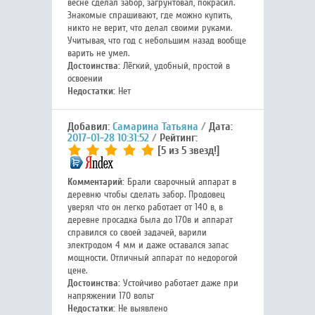
весне сделал забор, загрунтовал, покрасил.
Знакомые спрашивают, где можно купить,
никто не верит, что делал своими руками.
Учитывая, что год с небольшим назад вообще
варить не умел.
Достоинства:
Лёгкий, удобный, простой в
освоении
Недостатки:
Нет
Добавил:
Самарина Татьяна
Дата:
2017-01-28 10:31:52
Рейтинг:
[5 из 5 звезд!]
Комментарий:
Брали сварочный аппарат в
деревню чтобы сделать забор. Продовец
уверял что он легко работает от 140 в, в
деревне просадка была до 170в и аппарат
справился со своей задачей, варили
электродом 4 мм и даже оставался запас
мощности. Отличный аппарат по недорогой
цене.
Достоинства:
Устойчиво работает даже при
напряжении 170 вольт
Недостатки:
Не выявлено