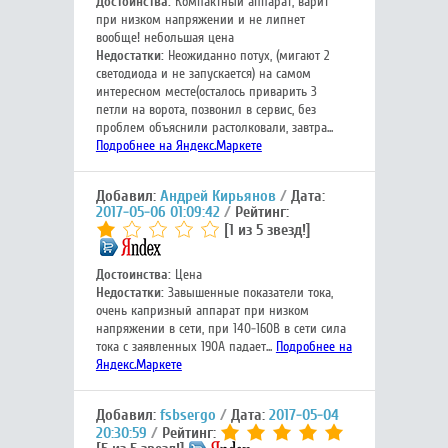
Достоинства:
Компактный аппарат, варит
при низком напряжении и не липнет
вообще! небольшая цена
Недостатки:
Неожиданно потух, (мигают 2
светодиода и не запускается) на самом
интересном месте(осталось приварить 3
петли на ворота, позвонил в сервис, без
проблем объяснили растолковали, завтра...
Подробнее на Яндекс.Маркете
Добавил:
Андрей Кирьянов
Дата:
2017-05-06 01:09:42
Рейтинг:
[1 из 5 звезд!]
Достоинства:
Цена
Недостатки:
Завышенные показатели тока,
очень капризный аппарат при низком
напряжении в сети, при 140-160В в сети сила
тока с заявленных 190А падает...
Подробнее на
Яндекс.Маркете
Добавил:
fsbsergo
Дата:
2017-05-04
20:30:59
Рейтинг: