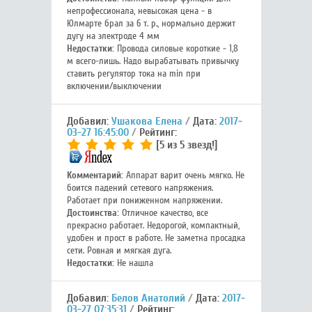
непрофессионала, невысокая цена - в
Юлмарте брал за 6 т. р., нормально держит
дугу на электроде 4 мм
Недостатки:
Провода силовые короткие - 1,8
м всего-лишь. Надо вырабатывать привычку
ставить регулятор тока на min при
включении/выключении
Добавил:
Ушакова Елена
Дата:
2017-
03-27 16:45:00
Рейтинг:
[5 из 5 звезд!]
Комментарий:
Аппарат варит очень мягко. Не
боится падений сетевого напряжения.
Работает при пониженном напряжении.
Достоинства:
Отличное качество, все
прекрасно работает. Недорогой, компактный,
удобен и прост в работе. Не заметна просадка
сети. Ровная и мягкая дуга.
Недостатки:
Не нашла
Добавил:
Белов Анатолий
Дата:
2017-
03-27 07:35:31
Рейтинг: