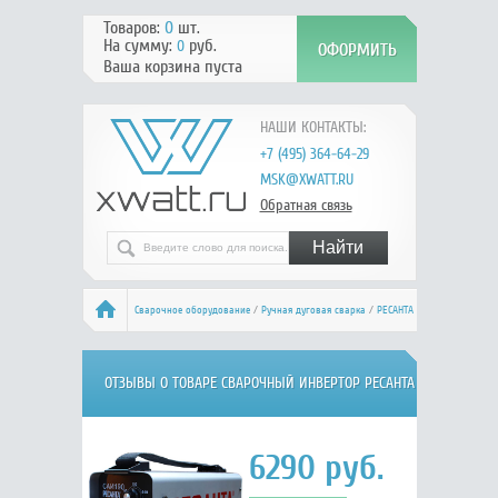
Товаров:
0
шт.
На сумму:
руб.
0
Ваша корзина пуста
НАШИ КОНТАКТЫ:
+7 (495) 364-64-29
MSK@XWATT.RU
Обратная связь
Сварочное оборудование
/
Ручная дуговая сварка
/
РЕСАНТА
САИ-190
/ Отзывы
ОТЗЫВЫ О ТОВАРЕ СВАРОЧНЫЙ ИНВЕРТОР РЕСАНТА
САИ-190 65/2
6290
руб.