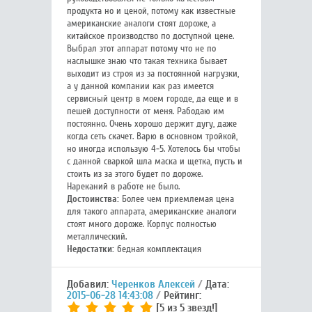
продукта но и ценой, потому как известные
американские аналоги стоят дороже, а
китайское производство по доступной цене.
Выбрал этот аппарат потому что не по
наслышке знаю что такая техника бывает
выходит из строя из за постоянной нагрузки,
а у данной компании как раз имеется
сервисный центр в моем городе, да еще и в
пешей доступности от меня. Рабодаю им
постоянно. Очень хорошо держит дугу, даже
когда сеть скачет. Варю в основном тройкой,
но иногда использую 4-5. Хотелось бы чтобы
с данной сваркой шла маска и щетка, пусть и
стоить из за этого будет по дороже.
Нареканий в работе не было.
Достоинства:
Более чем приемлемая цена
для такого аппарата, американские аналоги
стоят много дороже. Корпус полностью
металлический.
Недостатки:
бедная комплектация
Добавил:
Черенков Алексей
Дата:
2015-06-28 14:43:08
Рейтинг:
[5 из 5 звезд!]