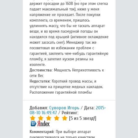
держит просадки до 160В (но при этом слегка
падает максимальный ток), ниже у меня
напряжение не проседает. После покупки
комплекта, со временем, пришлось
удлиннять массу, что бы не таскать аппарат
везде, и во время пасмурной погоды он
находился под крышей (активное охлаждение
может засосать снег). Менеджер так же
посоветовал во избежании проблем с
гарантией, заклеить чем-нибудь гарантийную
пломбу, я залепил куском резины на
изоленте.
Достоинства:
Мощность Неприхотливость к
сети Вес
Недостатки:
Короткий провод массы, и
отсутствие на прищепке медных накладок.
Расположение гарантийной пломбы
Добавил:
Суворов Игорь
Дата:
2015-
08-10 16:49:47
Рейтинг:
[5 из 5 звезд!]
Комментарий:
При выборе аппарат
руководствовался не только качеством