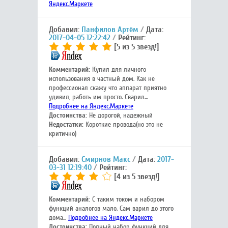
Яндекс.Маркете
Добавил:
Панфилов Артём
Дата:
2017-04-05 12:22:42
Рейтинг:
[5 из 5 звезд!]
Комментарий:
Купил для личного
использования в частный дом. Как не
профессионал скажу что аппарат приятно
удивил, работь им просто. Сварил...
Подробнее на Яндекс.Маркете
Достоинства:
Не дорогой, надежный
Недостатки:
Короткие провода(но это не
критично)
Добавил:
Смирнов Макс
Дата:
2017-
03-31 12:19:40
Рейтинг:
[4 из 5 звезд!]
Комментарий:
С таким током и набором
функций аналогов мало. Сам варил до этого
дома...
Подробнее на Яндекс.Маркете
Достоинства:
Полный набор функций для