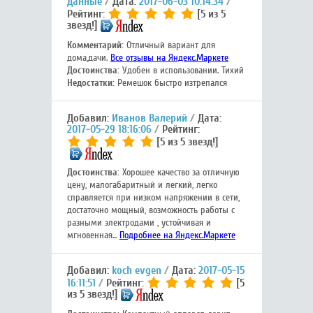
данные
Дата:
2017-06-03 10:14:34
Рейтинг:
[5 из 5
звезд!]
Комментарий:
Отличный вариант для
дома,дачи.
Все отзывы на Яндекс.Маркете
Достоинства:
Удобен в использовании. Тихий
Недостатки:
Ремешок быстро изтрепался
Добавил:
Иванов Валерий
Дата:
2017-05-29 18:16:06
Рейтинг:
[5 из 5 звезд!]
Достоинства:
Хорошее качество за отличную
цену, малогабаритный и легкий, легко
справляется при низком напряжении в сети,
достаточно мощный, возможность работы с
разными электродами , устойчивая и
мгновенная...
Подробнее на Яндекс.Маркете
Добавил:
koch evgen
Дата:
2017-05-15
16:11:51
Рейтинг:
[5
из 5 звезд!]