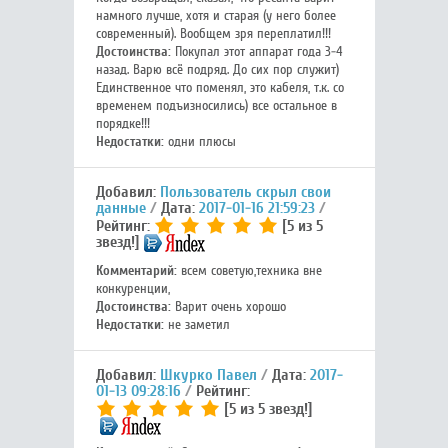
намного лучше, хотя и старая (у него более
современный). Вообщем зря переплатил!!!
Достоинства:
Покупал этот аппарат года 3-4
назад. Варю всё подряд. До сих пор служит)
Единственное что поменял, это кабеля, т.к. со
временем подъизносились) все остальное в
порядке!!!
Недостатки:
одни плюсы
Добавил:
Пользователь скрыл свои
данные
Дата:
2017-01-16 21:59:23
Рейтинг:
[5 из 5
звезд!]
Комментарий:
всем советую,техника вне
конкуренции,
Достоинства:
Варит очень хорошо
Недостатки:
не заметил
Добавил:
Шкурко Павел
Дата:
2017-
01-13 09:28:16
Рейтинг:
[5 из 5 звезд!]