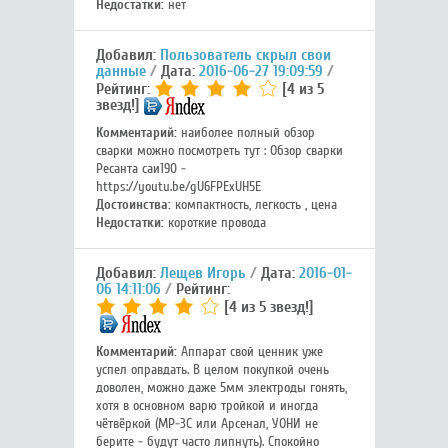
Недостатки:
нет
Добавил:
Пользователь скрыл свои
данные
Дата:
2016-06-27 19:09:59
Рейтинг:
[4 из 5
звезд!]
Комментарий:
наиболее полный обзор
сварки можно посмотреть тут : Обзор сварки
Ресанта саи190 -
https://youtu.be/gU6FPExUH5E
Достоинства:
компактность, легкость , цена
Недостатки:
короткие провода
Добавил:
Лещев Игорь
Дата:
2016-01-
06 14:11:06
Рейтинг:
[4 из 5 звезд!]
Комментарий:
Аппарат свой ценник уже
успел оправдать. В целом покупкой очень
доволен, можно даже 5мм электроды гонять,
хотя в основном варю тройкой и иногда
чётвёркой (МР-3С или Арсенал, УОНИ не
берите - будут часто липнуть). Спокойно