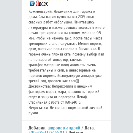
Комментарий:
Незаменим для гаража и
дома. Сам варил кузов на ваз 2109, опыт
сварных работ небольшой. Начитавшись
литературы и насмотревшись видосов в инете
начал тренироваться на тонком металле 0.5
мм, чтобы не нажечь дыр, после пары часов
тренировки стало получаться. Менял пороги,
арки, частично полы салона и багажника. В
гараже очень плохая сеть, поэтому выбор пал
на не дорогой инвертор, так-как
трансформаторные полу автоматы очень
требовательны к сети, а инверторные на
порядок дороже. Эксплуатирую аппарат уже
третий год, доволен как слон)))
Достоинства:
Неприхотлив к внешним
факторам: мороз, жара, влажность. Горячий
старт и защита от перегрева. Цена))
Стабильная работа от 160-240 В.
Недостатки:
Не хватает нормальной жесткой
ручки.
Добавил:
широков андрей
Дата:
2015-05-12 07:55:02
Рейтинг: