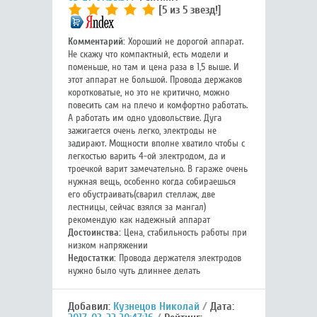
[5 из 5 звезд!]
Комментарий:
Хороший не дорогой аппарат.
Не скажу что компактный, есть модели и
поменьше, но там и цена раза в 1,5 выше. И
этот аппарат не большой. Провода держаков
коротковатые, но это не критично, можно
повесить сам на плечо и комфортно работать.
А работать им одно удовольствие. Дуга
зажигается очень легко, электроды не
задирают. Мощности вполне хватило чтобы с
легкостью варить 4-ой электродом, да и
троечкой варит замечательно. В гараже очень
нужная вещь, особенно когда собираешься
его обустраивать(сварил стеллаж, две
лестницы, сейчас взялся за мангал)
рекомендую как надежный аппарат
Достоинства:
Цена, стабильность работы при
низком напряжении
Недостатки:
Провода держателя электродов
нужно было чуть длиннее делать
Добавил:
Кузнецов Николай
Дата: