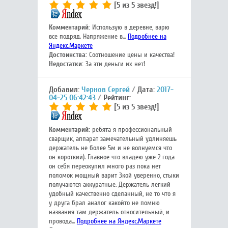
[5 из 5 звезд!]
Комментарий:
Использую в деревне, варю
все подряд. Напряжение в...
Подробнее на
Яндекс.Маркете
Достоинства:
Соотношение цены и качества!
Недостатки:
За эти деньги их нет!
Добавил:
Чернов Сергей
Дата:
2017-
04-25 06:42:43
Рейтинг:
[5 из 5 звезд!]
Комментарий:
ребята я профессиональный
сварщик, аппарат замечательный удлиняешь
держатель не более 5м и не волнуемся что
он короткий). Главное что владею уже 2 года
он себя переокупил много раз пока нет
поломок мощный варит 3кой уверенно, стыки
получаются аккуратные. Держатель легкий
удобный качественно сделанный, не то что я
у друга брал аналог какойто не помню
названия там держатель относительный, и
провода...
Подробнее на Яндекс.Маркете