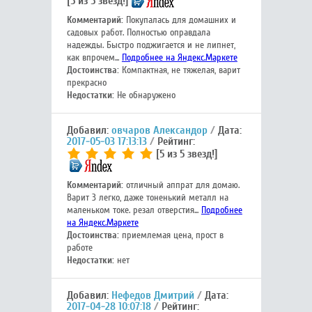
[5 из 5 звезд!]
Комментарий:
Покупалась для домашних и
садовых работ. Полностью оправдала
надежды. Быстро поджигается и не липнет,
как впрочем...
Подробнее на Яндекс.Маркете
Достоинства:
Компактная, не тяжелая, варит
прекрасно
Недостатки:
Не обнаружено
Добавил:
овчаров Александор
Дата:
2017-05-03 17:13:13
Рейтинг:
[5 из 5 звезд!]
Комментарий:
отличный аппрат для домаю.
Варит 3 легко, даже тоненький металл на
маленьком токе. резал отверстия...
Подробнее
на Яндекс.Маркете
Достоинства:
приемлемая цена, прост в
работе
Недостатки:
нет
Добавил:
Нефедов Дмитрий
Дата:
2017-04-28 10:07:18
Рейтинг: