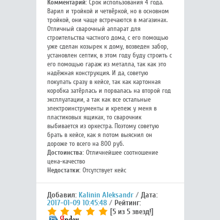
Комментарий:
Срок использования 4 года.
Варил и тройкой и четвёркой, но в основном
тройкой, они чаще встречаются в магазинах.
Отличный сварочный аппарат для
строительства частного дома, с его помощью
уже сделан козырек к дому, возведен забор,
установлен септик, в этом году буду строить с
его помощью гараж из металла, так как это
надёжная конструкция. И да, советую
покупать сразу в кейсе, так как картонная
коробка затёрлась и порвалась на второй год
эксплуатации, а так как все остальные
электроинструменты и крепеж у меня в
пластиковых ящиках, то сварочник
выбивается из оркестра. Поэтому советую
брать в кейсе, как я потом выяснил он
дороже то всего на 800 руб.
Достоинства:
Отличнейшее соотношение
цена-качество
Недостатки:
Отсутствует кейс
Добавил:
Kalinin Aleksandr
Дата:
2017-01-09 10:45:48
Рейтинг:
[5 из 5 звезд!]