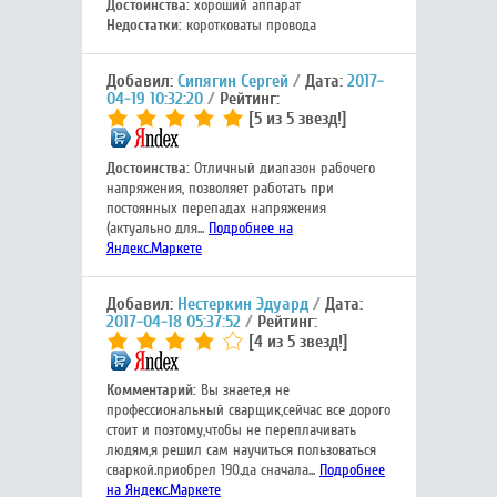
Достоинства:
хороший аппарат
Недостатки:
коротковаты провода
Добавил:
Сипягин Сергей
Дата:
2017-
04-19 10:32:20
Рейтинг:
[5 из 5 звезд!]
Достоинства:
Отличный диапазон рабочего
напряжения, позволяет работать при
постоянных перепадах напряжения
(актуально для...
Подробнее на
Яндекс.Маркете
Добавил:
Нестеркин Эдуард
Дата:
2017-04-18 05:37:52
Рейтинг:
[4 из 5 звезд!]
Комментарий:
Вы знаете,я не
профессиональный сварщик,сейчас все дорого
стоит и поэтому,чтобы не переплачивать
людям,я решил сам научиться пользоваться
сваркой.приобрел 190.да сначала...
Подробнее
на Яндекс.Маркете