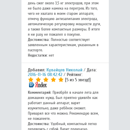
день сжег около 3,5 кг электродов, при этом
не было даже намека на перегрев. Из того,
чего не хватало в моем старом аппарате,
отмечу функцию антизалипания электрода,
автоматическую регулировку мощности дуги,
а также более компактные размеры. В итоге
я ни разу не пожалел о покупке.
Достоинства:
Полностью соответствует
заявленным характеристикам, указанным в
паспорте.
Недостатки:
нет
Добавил:
Кувайцев Николай
Дата:
2016-11-16 08:42:42
Рейтинг:
[5 из 5 звезд!]
Комментарий:
Приобрёл в начале лета для
домашних нужд. Был приятно удивлён как
работает данный аппарат, варит
изумительно, даже ребёнок сможет.
Приварил все что можно. Рекомендую всем,
не пожалеете.
Достоинства:
Удобный, компактный легко
перевозить с собой. Варит прекрасно.