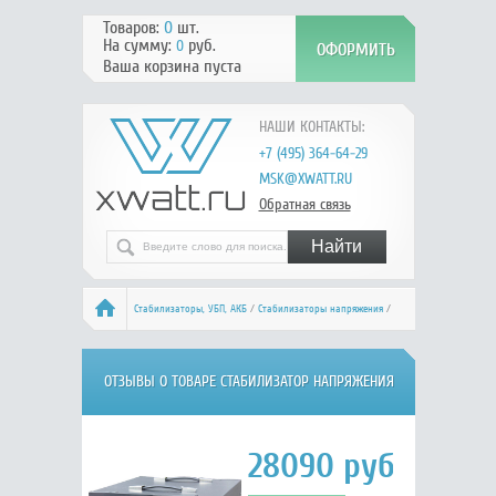
Товаров:
0
шт.
На сумму:
руб.
0
Ваша корзина пуста
НАШИ КОНТАКТЫ:
+7 (495) 364-64-29
MSK@XWATT.RU
Обратная связь
Стабилизаторы, УБП, АКБ
/
Стабилизаторы напряжения
/
Электромеханические 220В
/
РЕСАНТА АСН-12000/1-ЭМ
/ Отзывы
ОТЗЫВЫ О ТОВАРЕ СТАБИЛИЗАТОР НАПРЯЖЕНИЯ
АСН-12000/1-ЭМ, РЕСАНТА 63/1/17
28090
руб.