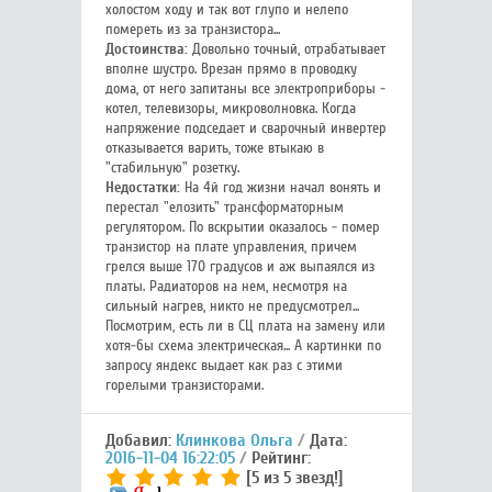
холостом ходу и так вот глупо и нелепо
помереть из за транзистора...
Достоинства:
Довольно точный, отрабатывает
вполне шустро. Врезан прямо в проводку
дома, от него запитаны все электроприборы -
котел, телевизоры, микроволновка. Когда
напряжение подседает и сварочный инвертер
отказывается варить, тоже втыкаю в
"стабильную" розетку.
Недостатки:
На 4й год жизни начал вонять и
перестал "елозить" трансформаторным
регулятором. По вскрытии оказалось - помер
транзистор на плате управления, причем
грелся выше 170 градусов и аж выпаялся из
платы. Радиаторов на нем, несмотря на
сильный нагрев, никто не предусмотрел...
Посмотрим, есть ли в СЦ плата на замену или
хотя-бы схема электрическая... А картинки по
запросу яндекс выдает как раз с этими
горелыми транзисторами.
Добавил:
Клинкова Ольга
Дата:
2016-11-04 16:22:05
Рейтинг:
[5 из 5 звезд!]