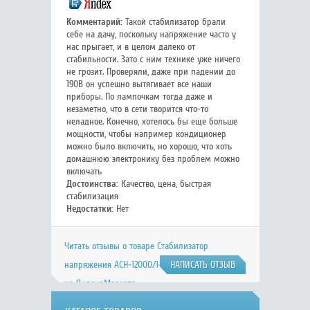
Комментарий:
Такой стабилизатор брали
себе на дачу, поскольку напряжение часто у
нас прыгает, и в целом далеко от
стабильности. Зато с ним технике уже ничего
не грозит. Проверяли, даже при падении до
190В он успешно вытягивает все наши
приборы. По лампочкам тогда даже и
незаметно, что в сети творится что-то
неладное. Конечно, хотелось бы еще больше
мощности, чтобы например кондиционер
можно было включить, но хорошо, что хоть
домашнюю электронику без проблем можно
включать
Достоинства:
Качество, цена, быстрая
стабилизация
Недостатки:
Нет
Читать отзывы о товаре Стабилизатор
напряжения АСН-12000/1-ЭМ, Ресанта 63/1/17
НАПИСАТЬ ОТЗЫВ
на Яндекс.Маркете