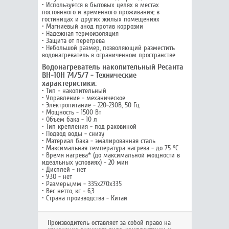
• Используется в бытовых целях в местах
постоянного и временного проживания; в
гостиницах и других жилых помещениях
• Магниевый анод против коррозии
• Надежная термоизоляция
• Защита от перегрева
• Небольшой размер, позволяющий разместить
водонагреватель в ограниченном пространстве
Водонагреватель накопительный Ресанта
ВН-10Н 74/5/7 - Технические
характеристики:
• Тип - накопительный
• Управление - механическое
• Электропитание - 220-230В, 50 Гц
• Мощность - 1500 Вт
• Объем бака - 10 л
• Тип крепления - под раковиной
• Подвод воды - снизу
• Материал бака - эмалированная сталь
• Максимальная температура нагрева - до 75 °С
• Время нагрева* (до максимальной мощности в
идеальных условиях) - 20 мин
• Дисплей - нет
• УЗО - нет
• Размеры,мм - 335х270х335
• Вес нетто, кг - 6,3
• Страна производства - Китай
Производитель оставляет за собой право на