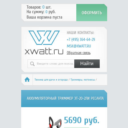
Товаров:
0
шт.
На сумму:
руб.
0
Ваша корзина пуста
НАШИ КОНТАКТЫ:
+7 (495) 364-64-29
MSK@XWATT.RU
Обратная связь
Техника для дачи и огорода
/
Триммеры, мотокосы
/
Аккумуляторные триммеры
/ Ресанта 70/1/25
АККУМУЛЯТОРНЫЙ ТРИММЕР ЭТ-20-2ЛИ РЕСАНТА
70/1/25
5690
руб.