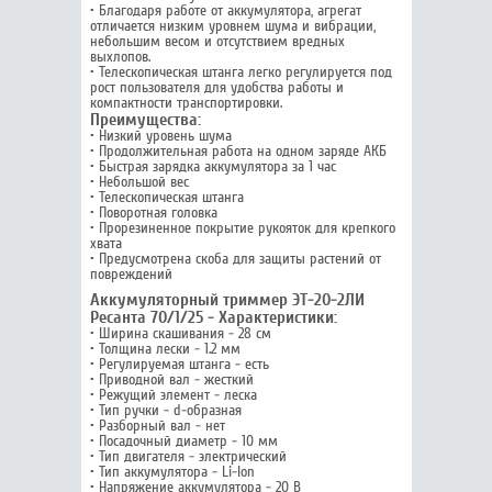
• Благодаря работе от аккумулятора, агрегат
отличается низким уровнем шума и вибрации,
небольшим весом и отсутствием вредных
выхлопов.
• Телескопическая штанга легко регулируется под
рост пользователя для удобства работы и
компактности транспортировки.
Преимущества:
• Низкий уровень шума
• Продолжительная работа на одном заряде АКБ
• Быстрая зарядка аккумулятора за 1 час
• Небольшой вес
• Телескопическая штанга
• Поворотная головка
• Прорезиненное покрытие рукояток для крепкого
хвата
• Предусмотрена скоба для защиты растений от
повреждений
Аккумуляторный триммер ЭТ-20-2ЛИ
Ресанта 70/1/25 - Характеристики:
• Ширина скашивания - 28 см
• Толщина лески - 1.2 мм
• Регулируемая штанга - есть
• Приводной вал - жесткий
• Режущий элемент - леска
• Тип ручки - d-образная
• Разборный вал - нет
• Посадочный диаметр - 10 мм
• Тип двигателя - электрический
• Тип аккумулятора - Li-lon
• Напряжение аккумулятора - 20 В