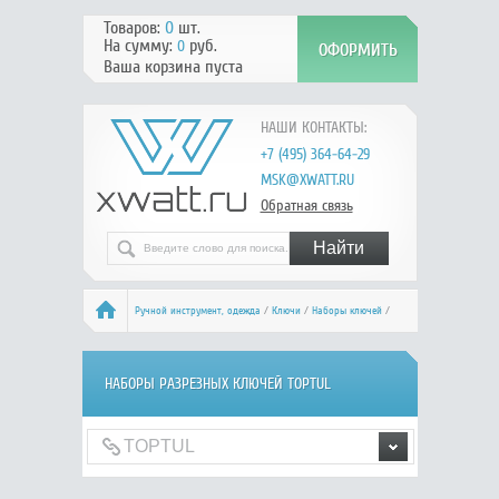
Товаров:
0
шт.
На сумму:
руб.
0
Ваша корзина пуста
НАШИ КОНТАКТЫ:
+7 (495) 364-64-29
MSK@XWATT.RU
Обратная связь
Ручной инcтрумент, одежда
/
Ключи
/
Наборы ключей
/
Разрезные ключи
/ TOPTUL
НАБОРЫ РАЗРЕЗНЫХ КЛЮЧЕЙ TOPTUL