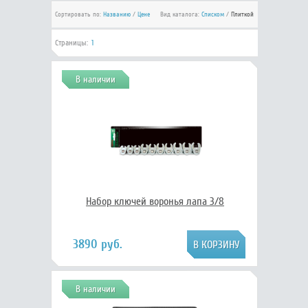
Сортировать по:
Названию
/
Цене
Вид каталога:
Списком
/
Плиткой
Страницы:
1
В наличии
Набор ключей воронья лапа 3/8
3890 руб.
В наличии