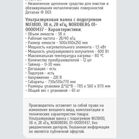
• Низкопенное щелочное средство для очистки и
обезжиривания металлических поверхностей
Деталан Ф 003
Ультразвуковая ванна с подогревом
NU380D, 38 л, 28 кГц, NORDBERG 01-
00001437 - Характеристики:
• Объем емкости - 38 л
• Рабочая частота - 28/40 кГц
• Размер емкости - 500x300x250 мм
• Мощность нагревательного элемента - 1,5 кВт
• Мощность ультразвукового излучателя - 600 Вт
• Максимальная температура нагрева - 80 °С
• Количество преобразователей - 12 шт
• Таймер - 0-30 мин
• Дегазация - есть
• Подогрев - есть
• Напряжение - 220 В
• Габариты - 730х510х770 мм
• Размеры упаковки Д*Ш*В - 785 x 560 x 870 мм
• Общий вес с упаковкой - 65 кг
Производитель оставляет за собой право на
изменение внешнего вида, комплектации и
технических характеристик товара:
Ультразвуковая ванна с подогревом NU380D,
38 л, 28 кГц, NORDBERG 01-00001437
, без
уведомления дилеров. Указанная информация
не является публичной офертой.