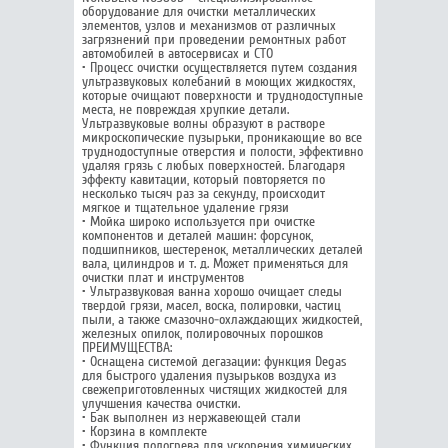
оборудование для очистки металлических
элементов, узлов и механизмов от различных
загрязнений при проведении ремонтных работ
автомобилей в автосервисах и СТО
• Процесс очистки осуществляется путем создания
ультразвуковых колебаний в моющих жидкостях,
которые очищают поверхности и труднодоступные
места, не повреждая хрупкие детали.
Ультразвуковые волны образуют в растворе
микроскопические пузырьки, проникающие во все
труднодоступные отверстия и полости, эффективно
удаляя грязь с любых поверхностей. Благодаря
эффекту кавитации, который повторяется по
несколько тысяч раз за секунду, происходит
мягкое и тщательное удаление грязи
• Мойка широко используется при очистке
компонентов и деталей машин: форсунок,
подшипников, шестеренок, металлических деталей
вала, цилиндров и т. д. Может применяться для
очистки плат и инструментов
• Ультразвуковая ванна хорошо очищает следы
твердой грязи, масел, воска, полировки, частиц
пыли, а также смазочно-охлаждающих жидкостей,
железных опилок, полировочных порошков
ПРЕИМУЩЕСТВА:
• Оснащена системой дегазации: функция Degas
для быстрого удаления пузырьков воздуха из
свежеприготовленных чистящих жидкостей для
улучшения качества очистки.
• Бак выполнен из нержавеющей стали
• Корзина в комплекте
• Функция подогрева для ускорения химических