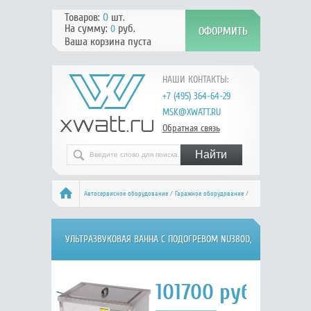
Товаров:
0
шт.
На сумму:
руб.
0
Ваша корзина пуста
НАШИ КОНТАКТЫ:
+7 (495) 364-64-29
MSK@XWATT.RU
Обратная связь
Автосервисное оборудование
/
Гаражное оборудование
/
Установки для мойки деталей
/
Ультразвуковые ванны
/ NORDBERG
УЛЬТРАЗВУКОВАЯ ВАННА С ПОДОГРЕВОМ NU380D,
NU380D
38 Л, 28 КГЦ, NORDBERG 01-00001437
101700
руб.