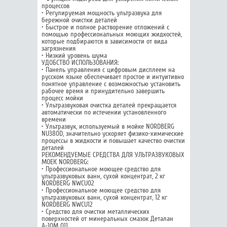
процессов
• Регулируемая мощность ультразвука для
бережной очистки деталей
• Быстрое и полное растворение отложений с
помощью профессиональных моющих жидкостей,
которые подбираются в зависимости от вида
загрязнения
• Низкий уровень шума
УДОБСТВО ИСПОЛЬЗОВАНИЯ:
• Панель управления с цифровым дисплеем на
русском языке обеспечивает простое и интуитивно
понятное управление с возможностью установить
рабочее время и принудительно завершить
процесс мойки
• Ультразвуковая очистка деталей прекращается
автоматически по истечении установленного
времени
• Ультразвук, используемый в мойке NORDBERG
NU380D, значительно ускоряет физико-химические
процессы в жидкости и повышает качество очистки
деталей
РЕКОМЕНДУЕМЫЕ СРЕДСТВА ДЛЯ УЛЬТРАЗВУКОВЫХ
МОЕК NORDBERG:
• Профессиональное моющее средство для
ультразвуковых ванн, сухой концентрат, 2 кг
NORDBERG NWCU02
• Профессиональное моющее средство для
ультразвуковых ванн, сухой концентрат, 12 кг
NORDBERG NWCU12
• Средство для очистки металлических
поверхностей от минеральных смазок Деталан
А-10М 011