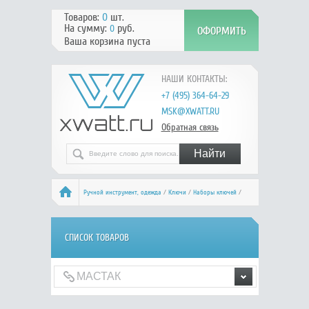
Товаров:
0
шт.
На сумму:
руб.
0
Ваша корзина пуста
НАШИ КОНТАКТЫ:
+7 (495) 364-64-29
MSK@XWATT.RU
Обратная связь
Ручной инcтрумент, одежда
/
Ключи
/
Наборы ключей
/
МАСТАК
СПИСОК ТОВАРОВ