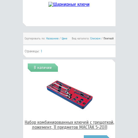
Сортировать по:
Названию
/
Цене
Вид каталога:
Списком
/
Плиткой
Страницы:
1
В наличии
Набор комбинированных ключей с трещоткой,
ложемент, 11 предметов МАСТАК 5-21311