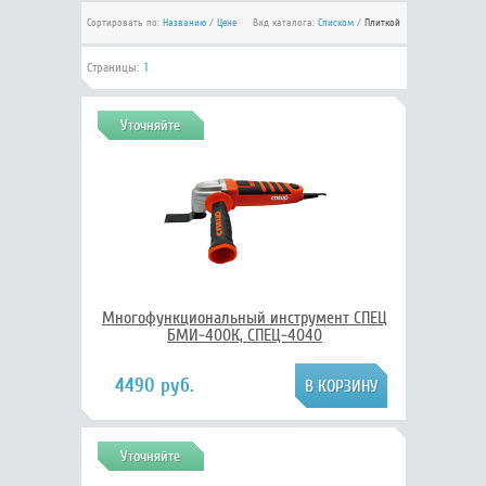
Сортировать по:
Названию
/
Цене
Вид каталога:
Списком
/
Плиткой
Страницы:
1
Уточняйте
Многофункциональный инструмент СПЕЦ
БМИ-400К, СПЕЦ-4040
4490 руб.
Уточняйте