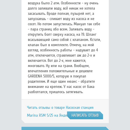
воздуха было 2 атм. Особенности - ну очень
долго заливали воду, всё никак не хотела
засасывать. Вроде полная, пузырей нет, а
запускаешь - сливает воду из насоса и не
сосет. Но потом запустилась. Мануал так себе
- пара страниц обо всем. Заливать воду -
открутить болт сверху насоса, на 19. Шланг
всасывающий само собой с клапаном. Кстати,
клапан был в комплекте. Отмечу, на мой
взгляд, особенность работы - надувает до 4
атм, отключается, стравливает аж до 2-х и
включается. Вот до 2-х, мне кажется,
многовато. Ну или на грани. Вообщем,
впечатления положительные и дешевле
GARDENA 5000/5, которую я покупал
родителям. И еще один нюанс - обратите
внимание на крепеж. У нас насос от бака
разболтался, пришлось затягивать.
Читать отзывы о товаре Насосная станция
Marina RSM 5/25 на Яндекс.Маркете
НАПИСАТЬ ОТЗЫВ