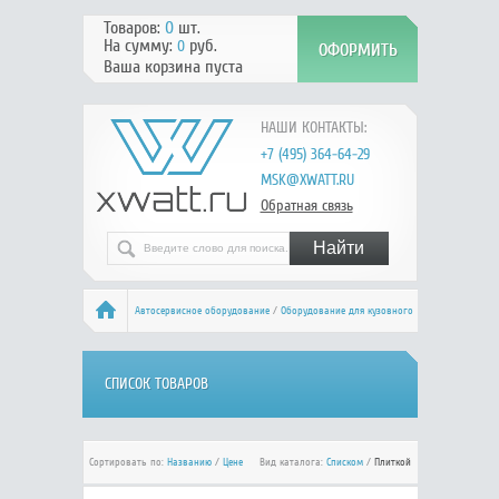
Товаров:
0
шт.
На сумму:
руб.
0
Ваша корзина пуста
НАШИ КОНТАКТЫ:
+7 (495) 364-64-29
MSK@XWATT.RU
Обратная связь
Автосервисное оборудование
/
Оборудование для кузовного
ремонта
/
Измерительная система
/ GYS
СПИСОК ТОВАРОВ
Сортировать по:
Названию
/
Цене
Вид каталога:
Списком
/
Плиткой