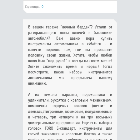
Страницы:
0
В вашем гараже "вечный бардак"? Устали от
раздражающего звона ключей в багажнике
автомобиля? Вам давно пора купить
инструменты автомеханика в xWatt.ru - и
навести порядок там, где вы проводите
половину своей жизни. Хотите, чтобы любой
ключ был "под рукой" и всегда на своем месте?
Хотите сэкономить время и нервы? Тогда
посмотрите, какие наборы инструментов
автомеханика мы предлагаем вашему
вниманию.
А их немало: карданы, переходники и
удлинители, рукоятки с храповым механизмом,
комплекты торцевых головок (шести- и
двенадцатигранные, дюймовые, полудюймовые,
в четверть, три четверти и на три восьмых),
универсальные предложения. Еще есть наборы
головок TORX Е-стандарт, инструменты для
свечей зажигания и колесных болтов, а также
подборки коротких, глубоких, стандартных и