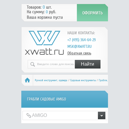
Товаров:
0
шт.
На сумму:
руб.
0
Ваша корзина пуста
НАШИ КОНТАКТЫ:
+7 (495) 364-64-29
MSK@XWATT.RU
Обратная связь
Ручной инcтрумент, одежда
/
Садовые инструменты
/
Грабли,
вилы, метлы
/
Грабли садовые
/ AMIGO
ГРАБЛИ САДОВЫЕ AMIGO