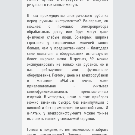
результат в считанные минуты.
В чем преимущество электрического рубанка
перед ручным инструментом? Во-первых, он
мощнее: с помощью электроприбора
обрабатывать доску или брус могут даже
физически слабые люди. Во-вторых, ширина
строгания у современных моделей много
больше, чем у предшественников - благодаря
силе двигателя в оборудовании используются
более широкие ножи. В-третьих, ЭР можно
эксплуатировать не только как рубанок, но и
как рейсмусовое или фуговальное
оборудование. Поэтому цена на электрорубанки
в магазине xWatt.ru очень даже
привлекательная - учитывая
многофункциональность представленных
изделий. В-четвертых, ножи в этих приборах
можно заменить быстро, без манипуляций с
киянкой и без применения физической силы. И
в-пятых, у электроинструмента можно точнее
выставить толщину снимаемой стружки.
Готовы к покупке, но нет возможности забрать
товар самовывозом? Звоните - оформим,