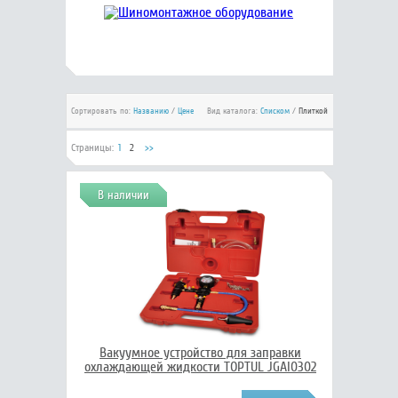
Сортировать по:
Названию
/
Цене
Вид каталога:
Списком
/
Плиткой
Страницы:
1
2
>>
В наличии
Вакуумное устройство для заправки
охлаждающей жидкости TOPTUL JGAI0302