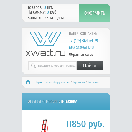
Товаров:
0
шт.
На сумму:
руб.
0
Ваша корзина пуста
НАШИ КОНТАКТЫ:
+7 (495) 364-64-29
MSK@XWATT.RU
Обратная связь
Строительное оборудование
/
Стремянки
/
Стальные
односторонние
/
Алюмет SF 1007
/ Отзывы
ОТЗЫВЫ О ТОВАРЕ СТРЕМЯНКА
СТЕКЛОПЛАСТИКОВАЯ С ОРГАНАЙЗЕРОМ 7
11850
руб.