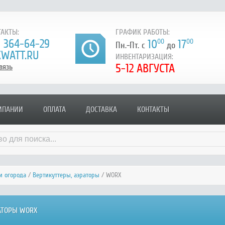
АКТЫ:
ГРАФИК РАБОТЫ:
) 364-64-29
10
00
17
00
Пн.-Пт. с
до
WATT.RU
ИНВЕНТАРИЗАЦИЯ:
5-12 АВГУСТА
вязь
МПАНИИ
ОПЛАТА
ДОСТАВКА
КОНТАКТЫ
и огорода
/
Вертикуттеры, аэраторы
/ WORX
АТОРЫ WORX