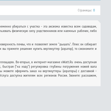
Страницы:
0
менно убираться с участка - эта аксиома известна всем садоводам,
льзовать физическую силу родственников или наемных рабочих, либо
оверхность почвы, что и позволяет земле "дышать". Плюс он собирает
сли вы примете решение купить вертикуттер (аэратор), то сэкономите и
площадях. Во-вторых, в интернет-магазине xWatt.Ru очень доступная
х, быстрая ("на ходу") регулировка глубины погружения ножей вала
 можете оформить заказ на вертикуттеры (аэраторы) с доставкой -
луга доступна жителям всех регионов России. Звоните: расскажем,