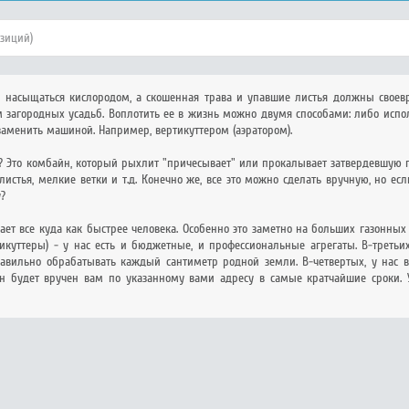
озиций)
 насыщаться кислородом, а скошенная трава и упавшие листья должны своевре
 загородных усадьб. Воплотить ее в жизнь можно двумя способами: либо испо
заменить машиной. Например, вертикуттером (аэратором).
й? Это комбайн, который рыхлит "причесывает" или прокалывает затвердевшую п
 листья, мелкие ветки и т.д. Конечно же, все это можно сделать вручную, но е
у?
ет все куда как быстрее человека. Особенно это заметно на больших газонных 
тикуттеры) - у нас есть и бюджетные, и профессиональные агрегаты. В-третьи
авильно обрабатывать каждый сантиметр родной земли. В-четвертых, у нас вы
 будет вручен вам по указанному вами адресу в самые кратчайшие сроки. Ус