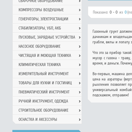
СВАРОЧНОЕ ОБОРУДОВАНИЕ
КОМПРЕССОРЫ ВОЗДУШНЫЕ
Показано:
0 - 0
из
0
(п
ГЕНЕРАТОРЫ, ЭЛЕКТРОСТАНЦИИ
СТАБИЛИЗАТОРЫ, УБП, АКБ
Газонный грунт должен
дачникам и владельцам
ПУСКОВЫЕ, ЗАРЯДНЫЕ УСТРОЙСТВА
грабли, вилы и лопату 
НАСОСНОЕ ОБОРУДОВАНИЕ
Что это за прибор тако
ЧИСТЯЩАЯ И МОЮЩАЯ ТЕХНИКА
мусор с газона - траву,
время, и деньги. Почем
КЛИМАТИЧЕСКАЯ ТЕХНИКА
ИЗМЕРИТЕЛЬНЫЙ ИНСТРУМЕНТ
Во-первых, машина дела
цена на аэраторы (вер
ТОВАРЫ ДЛЯ КУХНИ И ГОСТИНИЦ
рыхления позволяет пр
универсальный комбайн
ПНЕВМАТИЧЕСКИЙ ИНСТРУМЕНТ
подскажем, отправим!
РУЧНОЙ ИНCТРУМЕНТ, ОДЕЖДА
СТРОИТЕЛЬНОЕ ОБОРУДОВАНИЕ
ОСНАСТКА И АКСЕССУРЫ