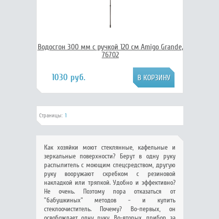
Водосгон 300 мм с ручкой 120 см Amigo Grande,
76702
1030 руб.
Страницы:
1
Как хозяйки моют стеклянные, кафельные и
зеркальные поверхности? Берут в одну руку
распылитель с моющим спецсредством, другую
руку вооружают скребком с резиновой
накладкой или тряпкой. Удобно и эффективно?
Не очень. Поэтому пора отказаться от
"бабушкиных" методов - и купить
стеклоочиститель. Почему? Во-первых, он
освобождает одну руку. Во-вторых, прибор за