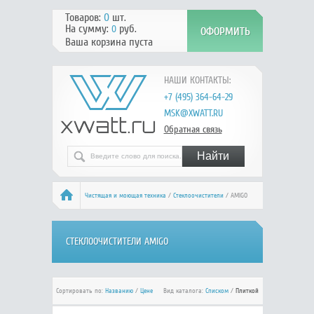
Товаров:
0
шт.
На сумму:
руб.
0
Ваша корзина пуста
НАШИ КОНТАКТЫ:
+7 (495) 364-64-29
MSK@XWATT.RU
Обратная связь
Чистящая и моющая техника
/
Стеклоочистители
/ AMIGO
СТЕКЛООЧИСТИТЕЛИ AMIGO
Сортировать по:
Названию
/
Цене
Вид каталога:
Списком
/
Плиткой