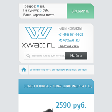
Товаров:
0
шт.
На сумму:
руб.
0
Ваша корзина пуста
НАШИ КОНТАКТЫ:
+7 (495) 364-64-29
MSK@XWATT.RU
Обратная связь
Электроинструмент
/
Угловые шлифмашины
/
Угловые
шлифмашины 115-125
/
СПЕЦ БШУ-600
/ Отзывы
ОТЗЫВЫ О ТОВАРЕ УГЛОВАЯ ШЛИФМАШИНА СПЕЦ
БШУ-600
2590
руб.