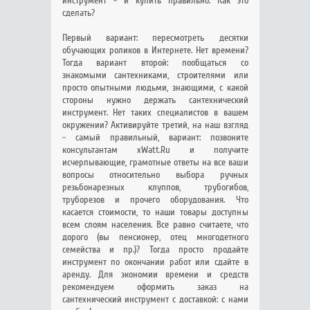
инструмент - и купить правильно. Как это
сделать?
Первый вариант: пересмотреть десятки
обучающих роликов в Интернете. Нет времени?
Тогда вариант второй: пообщаться со
знакомыми сантехниками, строителями или
просто опытными людьми, знающими, с какой
стороны нужно держать сантехнический
инструмент. Нет таких специалистов в вашем
окружении? Активируйте третий, на наш взгляд
- самый правильный, вариант: позвоните
консультантам xWatt.Ru и получите
исчерпывающие, грамотные ответы на все ваши
вопросы относительно выбора ручных
резьбонарезных клуппов, трубогибов,
труборезов и прочего оборудования. Что
касается стоимости, то наши товары доступны
всем слоям населения. Все равно считаете, что
дорого (вы пенсионер, отец многодетного
семейства и пр.)? Тогда просто продайте
инструмент по окончании работ или сдайте в
аренду. Для экономии времени и средств
рекомендуем оформить заказ на
сантехнический инструмент с доставкой: с нами