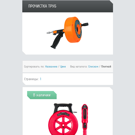
ПРОЧИСТКА ТРУБ
Сортировать по:
Названию
/
Цене
Вид каталога:
Списком
/
Плиткой
Страницы:
1
В наличии