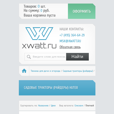
Товаров:
0
шт.
На сумму:
руб.
0
Ваша корзина пуста
НАШИ КОНТАКТЫ:
+7 (495) 364-64-29
MSK@XWATT.RU
Обратная связь
Техника для дачи и огорода
/
Садовые тракторы (райдеры)
/
HUTER
САДОВЫЕ ТРАКТОРЫ (РАЙДЕРЫ) HUTER
Сортировать по:
Названию
/
Цене
Вид каталога:
Списком
/
Плиткой