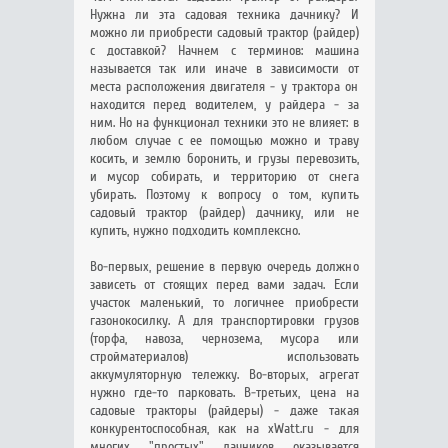
Нужна ли эта садовая техника дачнику? И
можно ли приобрести садовый трактор (райдер)
с доставкой? Начнем с терминов: машина
называется так или иначе в зависимости от
места расположения двигателя - у трактора он
находится перед водителем, у райдера - за
ним. Но на функционал техники это не влияет: в
любом случае с ее помощью можно и траву
косить, и землю боронить, и грузы перевозить,
и мусор собирать, и территорию от снега
убирать. Поэтому к вопросу о том, купить
садовый трактор (райдер) дачнику, или не
купить, нужно подходить комплексно.
Во-первых, решение в первую очередь должно
зависеть от стоящих перед вами задач. Если
участок маленький, то логичнее приобрести
газонокосилку. А для транспортировки грузов
(торфа, навоза, чернозема, мусора или
стройматериалов) использовать
аккумуляторную тележку. Во-вторых, агрегат
нужно где-то парковать. В-третьих, цена на
садовые тракторы (райдеры) - даже такая
конкурентоспособная, как на xWatt.ru - для
многих "простых" дачников оказывается