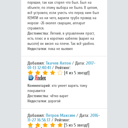
порядке, так как сгорел что был. Был на
объекте, по этому выбора не было. В целом,
всё устроило, если учесть что перед ним был
КЕМПИ но ни чего, варили трубо провод на
морозе -26 околел сварщик, аппарат
справился.
Достоинства:
Легкий, в управлении прост,
есть плюс и в коротких кабелях (варил на
высоте) он висел на плече. Так всё удобно.
Недостатки:
пока не выявил
Добавил:
Ткачев Антон
Дата:
2017-
01-13 12:40:41
Рейтинг:
[4 из 5 звезд!]
Комментарий:
кто умеет варить тому
понравится
Достоинства:
чётко варит
Недостатки:
дорогой
Добавил:
Петров Максим
Дата:
2016-
11-27 16:56:17
Рейтинг:
[5 из 5 звезд!]