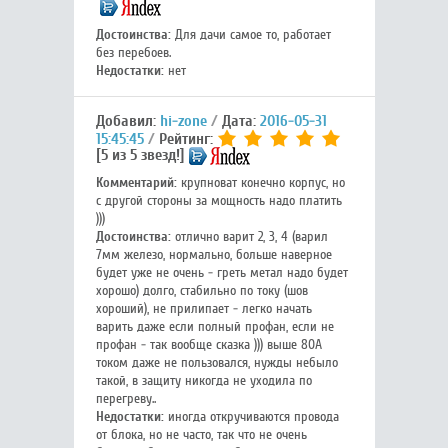
Достоинства:
Для дачи самое то, работает
без перебоев.
Недостатки:
нет
Добавил:
hi-zone
Дата:
2016-05-31
15:45:45
Рейтинг:
[5 из 5 звезд!]
Комментарий:
крупноват конечно корпус, но
с другой стороны за мощность надо платить
)))
Достоинства:
отлично варит 2, 3, 4 (варил
7мм железо, нормально, больше наверное
будет уже не очень - греть метал надо будет
хорошо) долго, стабильно по току (шов
хороший), не прилипает - легко начать
варить даже если полный профан, если не
профан - так вообще сказка ))) выше 80А
током даже не пользовался, нужды небыло
такой, в защиту никогда не уходила по
перегреву..
Недостатки:
иногда откручиваются провода
от блока, но не часто, так что не очень