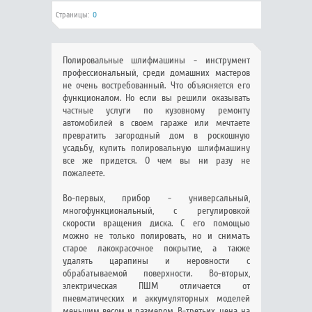
Страницы:
0
Полировальные шлифмашины - инструмент
профессиональный, среди домашних мастеров
не очень востребованный. Что объясняется его
функционалом. Но если вы решили оказывать
частные услуги по кузовному ремонту
автомобилей в своем гараже или мечтаете
превратить загородный дом в роскошную
усадьбу, купить полировальную шлифмашину
все же придется. О чем вы ни разу не
пожалеете.
Во-первых, прибор - универсальный,
многофункциональный, с регулировкой
скорости вращения диска. С его помощью
можно не только полировать, но и снимать
старое лакокрасочное покрытие, а также
удалять царапины и неровности с
обрабатываемой поверхности. Во-вторых,
электрическая ПШМ отличается от
пневматических и аккумуляторных моделей
меньшим весом и размером. В-третьих, цена на